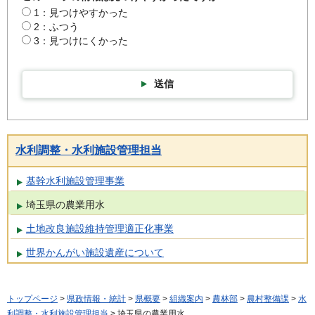
1：見つけやすかった
2：ふつう
3：見つけにくかった
送信
水利調整・水利施設管理担当
基幹水利施設管理事業
埼玉県の農業用水
土地改良施設維持管理適正化事業
世界かんがい施設遺産について
トップページ
>
県政情報・統計
>
県概要
>
組織案内
>
農林部
>
農村整備課
>
水
利調整・水利施設管理担当
> 埼玉県の農業用水