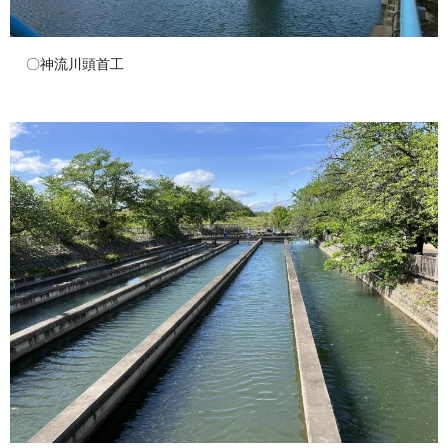
〇神流川頭首工