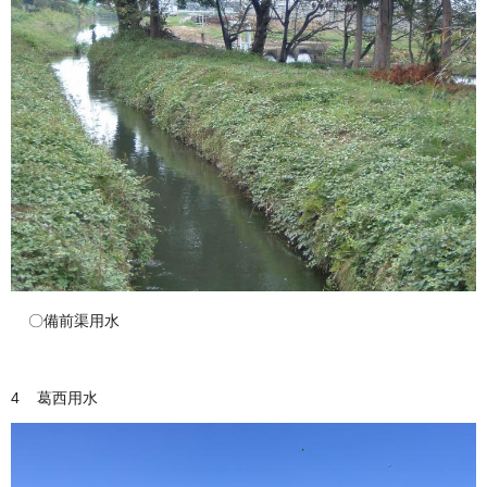
〇備前渠用水
4 葛西用水