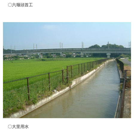
〇六堰頭首工
〇大里用水