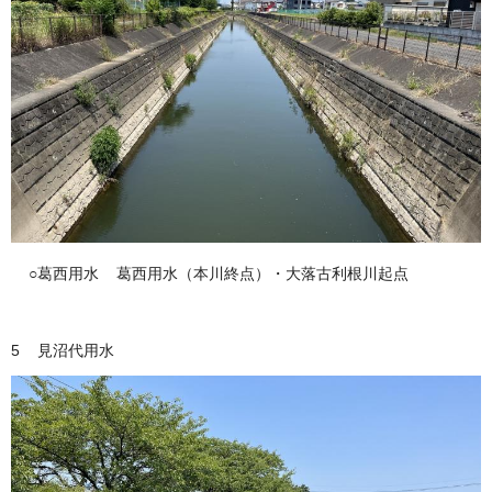
○葛西用水 葛西用水（本川終点）・大落古利根川起点
5 見沼代用水