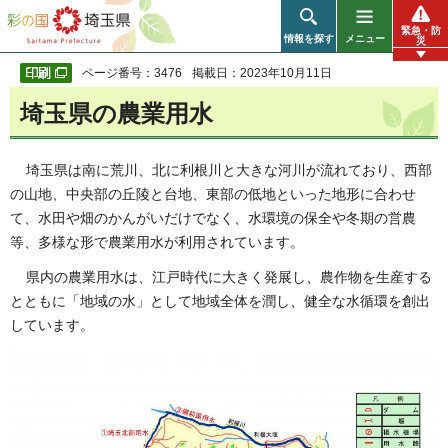
彩の国 埼玉県
緊急・防
情報を探す
メニュー
災
ページ番号：3476
掲載日：2023年10月11日
埼玉県の農業用水
埼玉県は南に荒川、北に利根川と大きな河川が流れており、西部
の山地、中央部の丘陵と台地、東部の低地といった地形に合わせ
て、水田や畑のかんがいだけでなく、水環境の保全や冬期の営農
等、多様な形で農業用水が利用されています。
県内の農業用水は、江戸時代に大きく発展し、農作物を生産する
とともに「地域の水」として地域全体を潤し、健全な水循環を創出
しています。