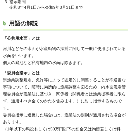
指示期間
令和8年4月1日から令和9年3月31日まで
用語の解説
「公共用水面」とは
河川などその水面が水産動物の採捕に関して一般に使用されている
水面をいいます。
個人の庭池など私有地内の水面は除きます。
「委員会指示」とは
県漁業調整規則、免許等によって固定的に調整することが不適当な
事項について、随時に局所的に漁業調整を図るため、内水面漁場管
理委員会が漁業法に基づき、関係者（関係者とは漁業従事者に限ら
ず、適用すべき全てのかたを含みます。）に対し指示するもので
す。
委員会指示に違反した場合には、漁業法の罰則が適用される場合が
あります。
（1年以下の懲役もしくは50万円以下の罰金又は拘留若しくは科