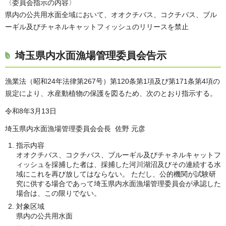
〈委員会指示の内容〉
県内の公共用水面全域において、オオクチバス、コクチバス、ブル
ーギル及びチャネルキャットフィッシュのリリースを禁止
埼玉県内水面漁場管理委員会告示
漁業法（昭和24年法律第267号）第120条第1項及び第171条第4項の
規定により、水産動植物の保護を図るため、次のとおり指示する。
令和8年3月13日
埼玉県内水面漁場管理委員会会長 佐野 元彦
指示内容
オオクチバス、コクチバス、ブルーギル及びチャネルキャットフ
ィッシュを採捕した者は、採捕した河川湖沼及びその連続する水
域にこれを再び放してはならない。 ただし、公的機関が試験研
究に供する場合であって埼玉県内水面漁場管理委員会が承認した
場合は、この限りでない。
対象区域
県内の公共用水面