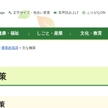
age
文字サイズ・色合い変更
音声読み上げ
ふりがなON
健康・福祉
しごと・産業
文化・教育
>
農業政策課
> 主な施策
策
策