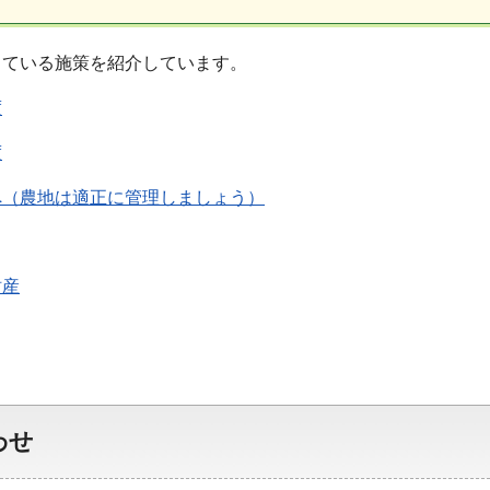
っている施策を紹介しています。
度
度
へ（農地は適正に管理しましょう）
財産
わせ