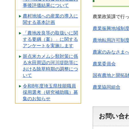
事後評価結果について
農村地域への産業の導入に
農業政策課で行
関する基本計画
農業振興地域制
「農地改良等の取扱いに関
する要綱（案）」に関する
農地転用許可制
アンケートを実施します
農家のみなさま
斑点米カメムシ類対策に係
る水田周辺の河川堤防等に
農業委員会
おける除草時期の調整につ
いて
国有農地と開拓
令和8年度埼玉県技能職員
農業協同組合
採用選考（研究補助職）募
集のお知らせ
お問い合