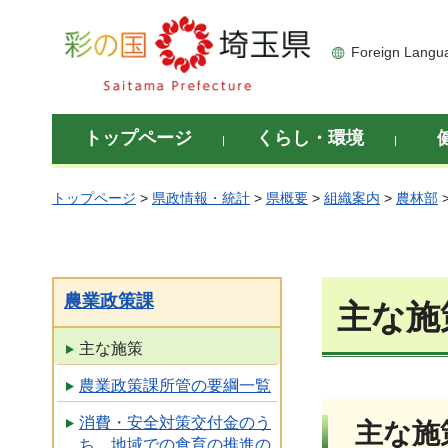
彩の国 埼玉県
Foreign Langu
トップページ
くらし・環境
トップページ
>
県政情報・統計
>
県概要
>
組織案内
>
農林部
農業政策課
主な施
主な施策
農業政策課所管の要綱一覧
消費・安全対策交付金のう
主な施
ち、地域での食育の推進の