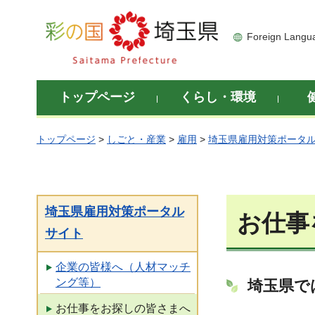
彩の国 埼玉県
Foreign Langu
トップページ
くらし・環境
トップページ
>
しごと・産業
>
雇用
>
埼玉県雇用対策ポータ
埼玉県雇用対策ポータル
お仕事
サイト
企業の皆様へ（人材マッチ
ング等）
埼玉県で
お仕事をお探しの皆さまへ