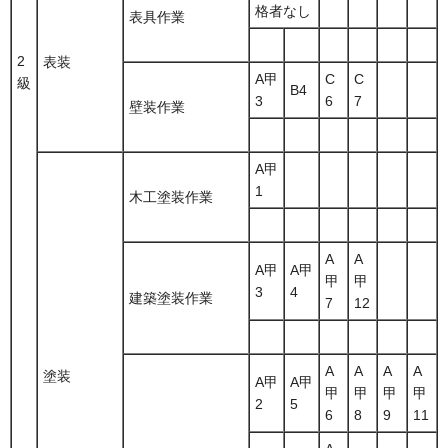
格者なし
表具作業
2
表装
A甲
C
C
級
B4
3
6
7
壁装作業
A甲
1
木工塗装作業
A
A
A甲
A甲
甲
甲
3
4
建築塗装作業
7
12
A
A
A
A
塗装
A甲
A甲
甲
甲
甲
甲
2
5
6
8
9
11