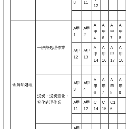
8
11
12
A
A
A
A
A甲
A甲
甲
甲
甲
甲
1
2
4
6
7
8
一般熱処理作業
A
A
A
A
A甲
A甲
甲
甲
甲
甲
12
13
14
16
17
18
A
A
A
A
A甲
A甲
金属熱処理
甲
甲
甲
甲
3
4
6
7
8
9
浸炭・浸炭窒化・
窒化処理作業
A甲
A甲
C
C
C1
11
12
14
15
6
A甲