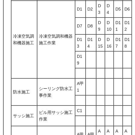
D
D
D1
D2
D5
D6
3
4
D
D
D1
D1
D7
D8
9
10
1
2
冷凍空気調
冷凍空気調和機器
D1
D1
D
D
D1
D1
和機器施工
施工作業
3
4
15
16
7
8
D1
9
A甲
シーリング防水工
1
防水施工
事作業
C1
ビル用サッシ施工
サッシ施工
作業
A
A
A
A
A甲
A甲