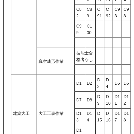
C8
C8
C
C
C9
C9
2
9
91
92
3
8
C9
C1
9
00
技能士合
格者なし
真空成形作業
D
D
D1
D2
D5
D6
3
4
D
D
D1
D1
D7
D8
9
10
1
2
建築大工
大工工事作業
D1
D1
D
D
D1
D1
3
4
15
16
7
8
D1