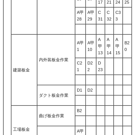
17
21
24
25
A甲
A甲
C
C
C3
28
29
31
32
3
A
A
A
A甲
A甲
B2
甲
甲
甲
1
10
0
13
14
15
内外装板金作業
C2
D2
D
1
2
23
建築板金
D1
D2
ダクト板金作業
B2
曲げ板金作業
工場板金
A甲