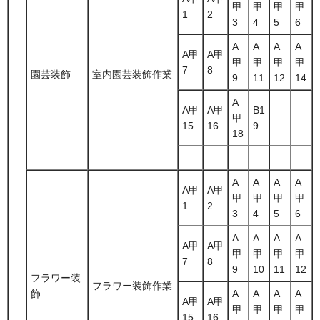
甲
甲
甲
甲
1
2
3
4
5
6
A
A
A
A
A甲
A甲
甲
甲
甲
甲
7
8
園芸装飾
室内園芸装飾作業
9
11
12
14
A
A甲
A甲
B1
甲
15
16
9
18
A
A
A
A
A甲
A甲
甲
甲
甲
甲
1
2
3
4
5
6
A
A
A
A
A甲
A甲
甲
甲
甲
甲
7
8
9
10
11
12
フラワー装
フラワー装飾作業
飾
A
A
A
A
A甲
A甲
甲
甲
甲
甲
15
16