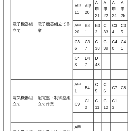
A
A
A
A
A甲
A甲
甲
甲
甲
甲
11
20
21
22
24
25
電子機器組
電子機器組立て作
A甲
B3
B3
C
C3
C3
立て
業
26
1
2
33
4
5
C3
C3
C
C
C4
C4
6
7
38
39
0
1
C4
D4
D
3
7
48
A甲
C
C
B4
C7
C8
1
5
6
電気機器組
配電盤・制御盤組
C1
C
C
C1
立て
立て作業
C9
0
11
12
3
A甲