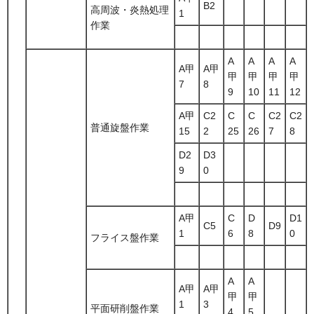
B2
高周波・炎熱処理
1
作業
A
A
A
A
A甲
A甲
甲
甲
甲
甲
7
8
9
10
11
12
A甲
C2
C
C
C2
C2
普通旋盤作業
15
2
25
26
7
8
D2
D3
9
0
A甲
C
D
D1
C5
D9
1
6
8
0
フライス盤作業
A
A
A甲
A甲
甲
甲
1
3
平面研削盤作業
4
5