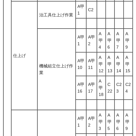
A甲
C2
1
治工具仕上げ作業
A
A
A
A
A甲
A甲
甲
甲
甲
甲
1
2
4
6
7
9
仕上げ
A
A
A
A
A甲
A甲
甲
甲
甲
甲
機械組立仕上げ作
10
11
12
13
14
15
業
A
A甲
A甲
C
C2
C2
甲
16
17
22
3
4
18
A
A
A
A
A甲
A甲
甲
甲
甲
甲
1
2
3
5
6
9