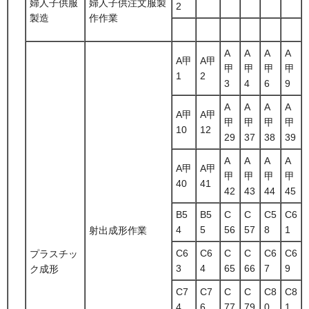
婦人子供服
婦人子供注文服製
2
製造
作作業
A
A
A
A
A甲
A甲
甲
甲
甲
甲
1
2
3
4
6
9
A
A
A
A
A甲
A甲
甲
甲
甲
甲
10
12
29
37
38
39
A
A
A
A
A甲
A甲
甲
甲
甲
甲
40
41
42
43
44
45
B5
B5
C
C
C5
C6
4
5
56
57
8
1
射出成形作業
C6
C6
C
C
C6
C6
プラスチッ
3
4
65
66
7
9
ク成形
C7
C7
C
C
C8
C8
4
6
77
79
0
1