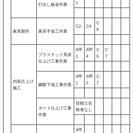
1
打出し板金作業
C
C2
C4
6
家具製作
家具手加工作業
A甲
A甲
C
C
プラスチック系床
1
4
6
7
仕上げ工事作業
A甲
A甲
C
内装仕上げ
1
2
7
鋼製下地工事作業
施工
技能士合
ボード仕上げ工事
格者なし
作業
A甲