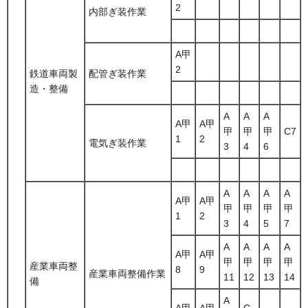
2
内部ぎ装作業
A甲
2
鉄道車両製
配管ぎ装作業
造・整備
A
A
A
A甲
A甲
甲
甲
甲
C7
1
2
電気ぎ装作業
3
4
6
A
A
A
A
A甲
A甲
甲
甲
甲
甲
1
2
3
4
5
7
A
A
A
A
A甲
A甲
甲
甲
甲
甲
産業車両整
8
9
産業車両整備作業
11
12
13
14
備
A
A甲
A甲
C