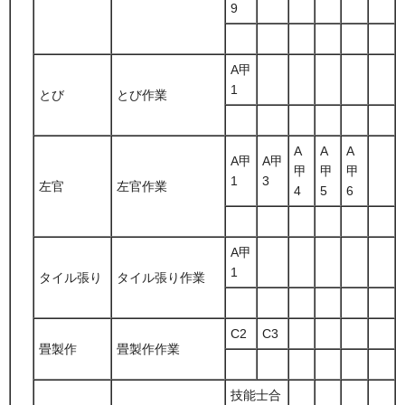
9
A甲
1
とび
とび作業
A
A
A
A甲
A甲
甲
甲
甲
1
3
左官
左官作業
4
5
6
A甲
1
タイル張り
タイル張り作業
C2
C3
畳製作
畳製作作業
技能士合