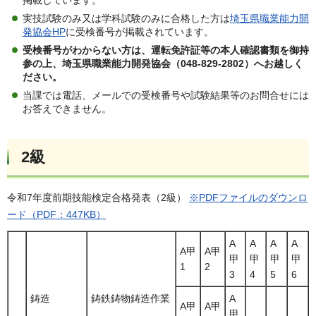
掲載しています。
実技試験のみ又は学科試験のみに合格した方は
埼玉県職業能力開
発協会HP
に受検番号が掲載されています。
受検番号がわからない方は、運転免許証等の本人確認書類を御持
参の上、埼玉県職業能力開発協会（048-829-2802）へお越しく
ださい。
当課では電話、メールでの受検番号や試験結果等のお問合せには
お答えできません。
2級
令和7年度前期技能検定合格発表（2級）
※PDFファイルのダウンロ
ード（PDF：447KB）
A
A
A
A
A甲
A甲
甲
甲
甲
甲
1
2
3
4
5
6
鋳造
鋳鉄鋳物鋳造作業
A
A甲
A甲
甲