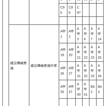
C9
C9
C
5
6
97
A
A
A
A
A甲
A甲
甲
甲
甲
甲
1
2
3
4
7
14
A
A
A
A
A甲
A甲
甲
甲
甲
甲
18
20
21
22
23
25
建設機械整
建設機械整備作業
A
A
A
A
備
A甲
A甲
甲
甲
甲
甲
26
27
31
32
33
34
A
A
A甲
A甲
B4
B4
甲
甲
35
37
2
3
40
41