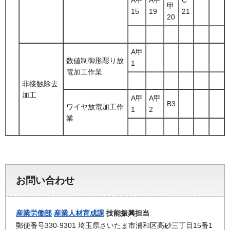
甲
15
19
21
20
A甲
数値制御形彫り放
1
電加工作業
非接触除去
加工
A甲
A甲
B3
ワイヤ放電加工作
1
2
業
お問い合わせ
産業労働部
産業人材育成課
技能振興担当
郵便番号330-9301 埼玉県さいたま市浦和区高砂三丁目15番1