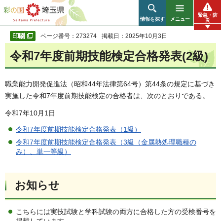
彩の国 埼玉県
緊急・防
情報を探す
メニュー
災
ページ番号：273274
掲載日：2025年10月3日
令和7年度前期技能検定合格発表(2級)
職業能力開発促進法（昭和44年法律第64号）第44条の規定に基づき
実施した令和7年度前期技能検定の合格者は、次のとおりである。
令和7年10月1日
令和7年度前期技能検定合格発表（1級）
令和7年度前期技能検定合格発表（3級（金属熱処理職種の
み）、単一等級）
お知らせ
こちらには実技試験と学科試験の両方に合格した方の受検番号を