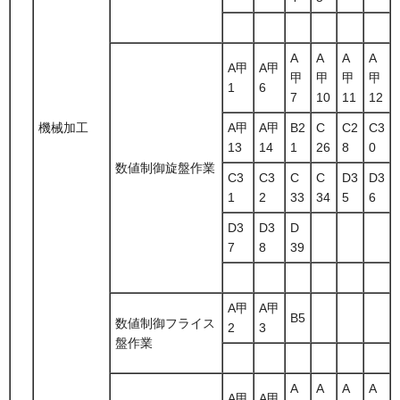
A
A
A
A
A甲
A甲
甲
甲
甲
甲
1
6
7
10
11
12
機械加工
A甲
A甲
B2
C
C2
C3
13
14
1
26
8
0
数値制御旋盤作業
C3
C3
C
C
D3
D3
1
2
33
34
5
6
D3
D3
D
7
8
39
A甲
A甲
B5
数値制御フライス
2
3
盤作業
A
A
A
A
A甲
A甲