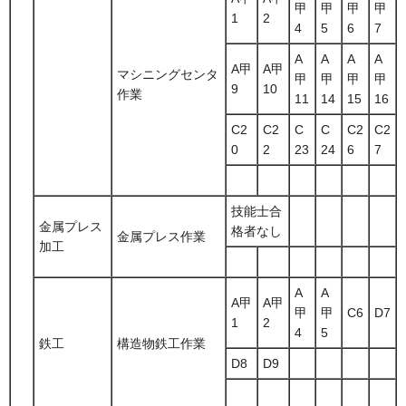
甲
甲
甲
甲
1
2
4
5
6
7
A
A
A
A
A甲
A甲
マシニングセンタ
甲
甲
甲
甲
9
10
作業
11
14
15
16
C2
C2
C
C
C2
C2
0
2
23
24
6
7
技能士合
金属プレス
格者なし
金属プレス作業
加工
A
A
A甲
A甲
甲
甲
C6
D7
1
2
4
5
鉄工
構造物鉄工作業
D8
D9