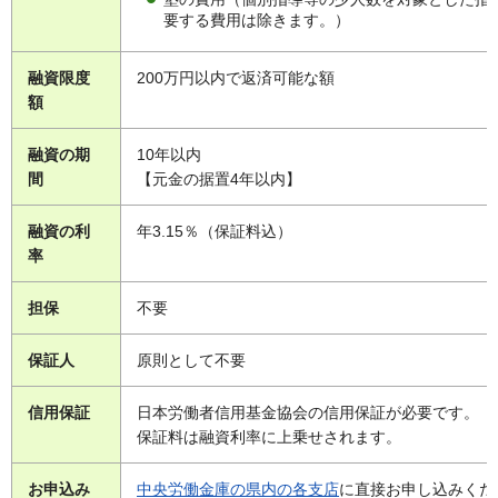
要する費用は除きます。）
融資限度
200万円以内で返済可能な額
額
融資の期
10年以内
間
【元金の据置4年以内】
融資の利
年3.15％（保証料込）
率
担保
不要
保証人
原則として不要
信用保証
日本労働者信用基金協会の信用保証が必要です。
保証料は融資利率に上乗せされます。
お申込み
中央労働金庫の県内の各支店
に直接お申し込みくだ