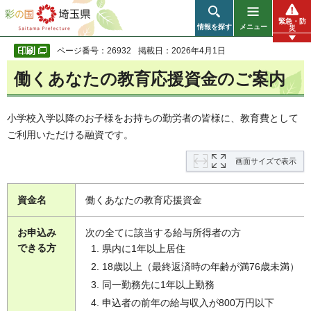
彩の国 埼玉県
緊急・防
情報を探す
メニュー
災
ページ番号：26932
掲載日：2026年4月1日
働くあなたの教育応援資金のご案内
小学校入学以降のお子様をお持ちの勤労者の皆様に、教育費として
ご利用いただける融資です。
画面サイズで表示
資金名
働くあなたの教育応援資金
お申込み
次の全てに該当する給与所得者の方
できる方
県内に1年以上居住
18歳以上（最終返済時の年齢が満76歳未満）
同一勤務先に1年以上勤務
申込者の前年の給与収入が800万円以下