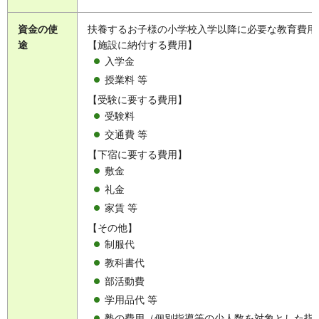
資金の使
扶養するお子様の小学校入学以降に必要な教育費用
途
【施設に納付する費用】
入学金
授業料 等
【受験に要する費用】
受験料
交通費 等
【下宿に要する費用】
敷金
礼金
家賃 等
【その他】
制服代
教科書代
部活動費
学用品代 等
塾の費用（個別指導等の少人数を対象とした指