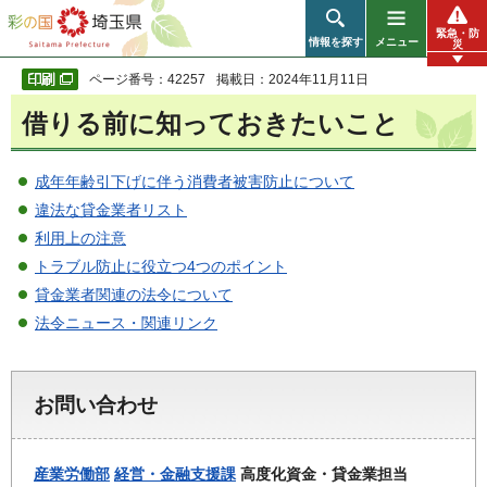
彩の国 埼玉県
緊急・防
情報を探す
メニュー
災
ページ番号：42257
掲載日：2024年11月11日
借りる前に知っておきたいこと
成年年齢引下げに伴う消費者被害防止について
違法な貸金業者リスト
利用上の注意
トラブル防止に役立つ4つのポイント
貸金業者関連の法令について
法令ニュース・関連リンク
お問い合わせ
産業労働部
経営・金融支援課
高度化資金・貸金業担当