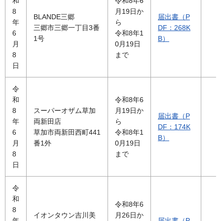
和
令和8年6
8
月19日か
BLANDE三郷
届出書（P
年
ら
三郷市三郷一丁目3番
DF：268K
6
令和8年1
1号
B）
月
0月19日
8
まで
日
令
和
令和8年6
8
スーパーオザム草加
月19日か
届出書（P
年
両新田店
ら
DF：174K
6
草加市両新田西町441
令和8年1
B）
月
番1外
0月19日
8
まで
日
令
和
令和8年6
8
イオンタウン吉川美
月26日か
年
届出書（P