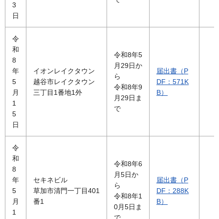
3
日
令
和
令和8年5
8
月29日か
年
イオンレイクタウン
届出書（P
ら
5
越谷市レイクタウン
DF：571K
令和8年9
月
三丁目1番地1外
B）
月29日ま
1
で
5
日
令
和
令和8年6
8
月5日か
年
セキネビル
届出書（P
ら
5
草加市清門一丁目401
DF：288K
令和8年1
月
番1
B）
0月5日ま
1
で