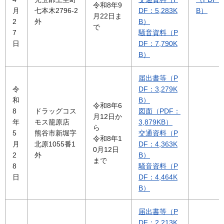
令和8年9
月
七本木2796-2
DF：5,283K
B）
月22日ま
2
外
B）
で
7
騒音資料（P
日
DF：7,790K
B）
届出書等（P
令
DF：3,279K
和
B）
令和8年6
8
ドラッグコス
図面（PDF：
月12日か
年
モス籠原店
3,879KB）
ら
5
熊谷市新堀字
交通資料（P
令和8年1
月
北原1055番1
DF：4,363K
0月12日
2
外
B）
まで
8
騒音資料（P
日
DF：4,464K
B）
届出書等（P
DF：2,213K