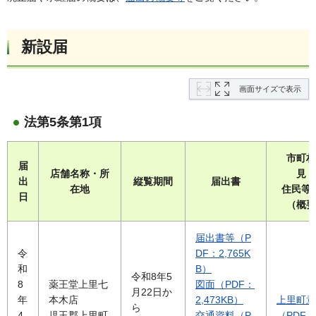
新設届
画面サイズで表示
法第5条第1項
市町村
届
店舗名称・所
見・
出
縦覧期間
届出書
在地
住民等
日
（概要
届出書等（P
令
DF：2,765K
和
B）
令和8年5
8
薬王堂上里七
図面（PDF：
月22日か
年
本木店
2,473KB）
上里町意
ら
4
児玉郡上里町
交通資料（P
（PDF：