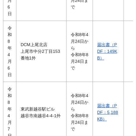
月
月24日ま
6
で
日
令
和
令和8年4
8
月24日か
DCM上尾北店
届出書（P
年
ら
上尾市中分2丁目153
DF：149K
4
令和8年8
番地1外
B）
月
月24日ま
6
で
日
令
和
令和8年4
8
月24日か
届出書（P
年
東武新越谷駅ビル
ら
DF：5,188
4
越谷市南越谷4-4-1外
令和8年8
KB）
月
月24日ま
7
で
日