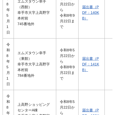
エムズタウン幸手
8
月22日か
（西館）
届出書（P
年
ら
幸手市大字上高野字
DF：140K
5
令和8年9
本村前
B）
月
月22日ま
745番地外
1
で
日
令
和
令和8年5
エムズタウン幸手
8
月22日か
（東館）
届出書（P
年
ら
幸手市大字上高野字
DF：141K
5
令和8年9
本村前
B）
月
月22日ま
784番地外
1
で
日
令
和
令和8年5
上高野ショッピング
8
月22日か
センターA棟
届出書（P
年
ら