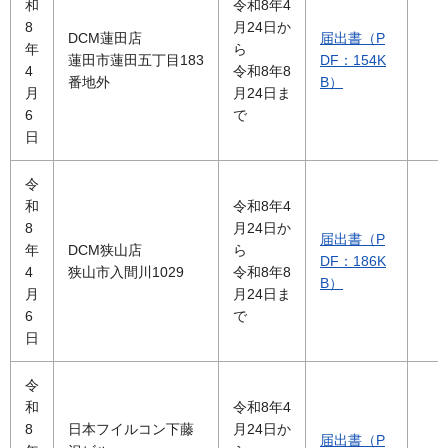
和
令和8年4
8
月24日か
DCM蓮田店
届出書（P
年
ら
蓮田市蓮田五丁目183
DF：154K
4
令和8年8
番地外
B）
月
月24日ま
6
で
日
令
和
令和8年4
8
月24日か
届出書（P
年
DCM狭山店
ら
DF：186K
4
狭山市入間川1029
令和8年8
B）
月
月24日ま
6
で
日
令
和
令和8年4
8
日本フイルコン下藤
月24日か
届出書（P