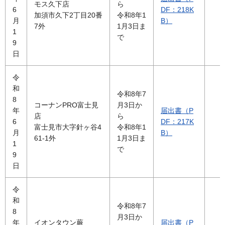
モス久下店
ら
6
DF：218K
加須市久下2丁目20番
令和8年1
月
B）
7外
1月3日ま
1
で
9
日
令
和
令和8年7
8
コーナンPRO富士見
月3日か
年
届出書（P
店
ら
6
DF：217K
富士見市大字針ヶ谷4
令和8年1
月
B）
61-1外
1月3日ま
1
で
9
日
令
和
令和8年7
8
月3日か
年
イオンタウン蕨
届出書（P