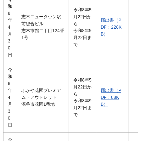
和
令和8年5
8
志木ニュータウン駅
月22日か
年
届出書（P
前総合ビル
ら
4
DF：228K
志木市館二丁目124番
令和8年9
月
B）
1号
月22日ま
3
で
0
日
令
和
令和8年5
8
月22日か
年
ふかや花園プレミア
届出書（P
ら
4
ム・アウトレット
DF：88K
令和8年9
月
深谷市花園1番地
B）
月22日ま
3
で
0
日
令