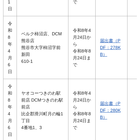
1
で
日
令
和
令和8年4
ベルク柿沼店、DCM
8
月24日か
熊谷店
届出書（P
年
ら
熊谷市大字柿沼字前
DF：278K
4
令和8年8
新田
B）
月
月24日ま
610-1
6
で
日
令
和
ヤオコーつきのわ駅
令和8年4
8
前店 DCMつきのわ駅
月24日か
届出書（P
年
前店
ら
DF：280K
4
比企郡滑川町月の輪1
令和8年8
B）
月
丁目
月24日ま
6
4番地1、3
で
日