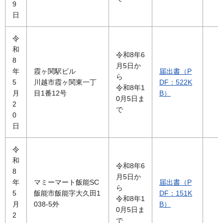
9
日
令
和
令和8年6
8
月5日か
年
霞ヶ関駅ビル
届出書（P
ら
5
川越市霞ヶ関東一丁
DF：522K
令和8年1
月
目1番12号
B）
0月5日ま
2
で
0
日
令
和
令和8年6
8
月5日か
年
マミーマート飯能SC
届出書（P
ら
5
飯能市飯能字大久田1
DF：151K
令和8年1
月
038-5外
B）
0月5日ま
2
で