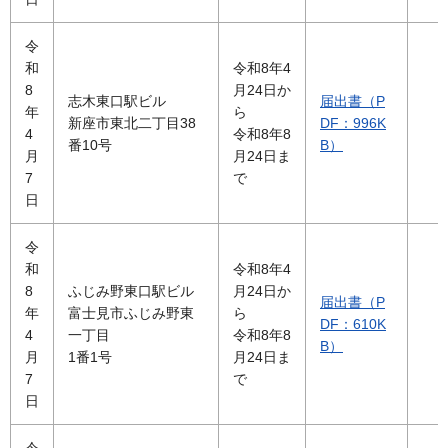
令
和
令和8年4
8
月24日か
志木東口駅ビル
届出書（P
年
ら
新座市東北二丁目38
DF：996K
4
令和8年8
番10号
B）
月
月24日ま
7
で
日
令
和
令和8年4
8
ふじみ野東口駅ビル
月24日か
届出書（P
年
富士見市ふじみ野東
ら
DF：610K
4
一丁目
令和8年8
B）
月
1番1号
月24日ま
7
で
日