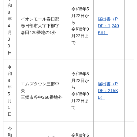
和
令和8年5
8
月22日か
年
イオンモール春日部
届出書（P
ら
4
春日部市大字下柳字
DF：1,240
令和8年9
月
森田420番地の1外
KB）
月22日ま
3
で
0
日
令
和
令和8年5
8
月22日か
エムズタウン三郷中
届出書（P
年
ら
央
DF：215K
5
令和8年9
三郷市谷中268番地外
B）
月
月22日ま
1
で
日
令
和
令和8年5