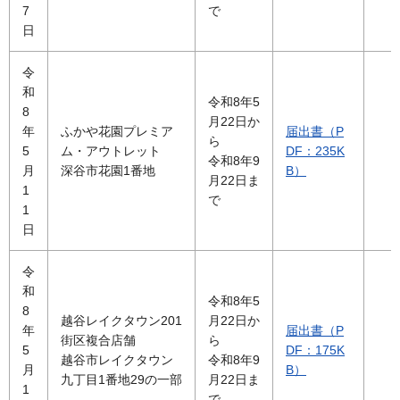
7
で
日
令
和
令和8年5
8
月22日か
年
ふかや花園プレミア
届出書（P
ら
5
ム・アウトレット
DF：235K
令和8年9
月
深谷市花園1番地
B）
月22日ま
1
で
1
日
令
和
令和8年5
8
越谷レイクタウン201
月22日か
年
届出書（P
街区複合店舗
ら
5
DF：175K
越谷市レイクタウン
令和8年9
月
B）
九丁目1番地29の一部
月22日ま
1
で