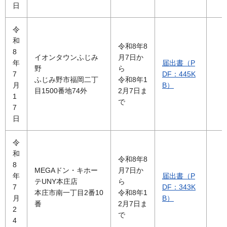
日
令
和
令和8年8
8
イオンタウンふじみ
月7日か
年
届出書（P
野
ら
7
DF：445K
ふじみ野市福岡二丁
令和8年1
月
B）
目1500番地74外
2月7日ま
1
で
7
日
令
和
令和8年8
8
MEGAドン・キホー
月7日か
年
届出書（P
テUNY本庄店
ら
7
DF：343K
本庄市南一丁目2番10
令和8年1
月
B）
番
2月7日ま
2
で
4