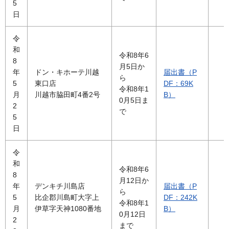
5
日
令
和
令和8年6
8
月5日か
年
ドン・キホーテ川越
届出書（P
ら
5
東口店
DF：69K
令和8年1
月
川越市脇田町4番2号
B）
0月5日ま
2
で
5
日
令
和
令和8年6
8
月12日か
年
デンキチ川島店
届出書（P
ら
5
比企郡川島町大字上
DF：242K
令和8年1
月
伊草字天神1080番地
B）
0月12日
2
まで