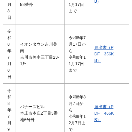
B）
月
58番外
1月17日
8
まで
日
令
和
令和8年7
8
イオンタウン吉川美
月17日か
届出書（P
年
南
ら
DF：356K
7
吉川市美南三丁目23-
令和8年1
B）
月
1外
1月17日
8
まで
日
令
和
令和8年8
8
月7日か
バナーズビル
届出書（P
年
ら
本庄市本庄2丁目3番
DF：465K
7
令和8年1
地6号外
B）
月
2月7日ま
9
で