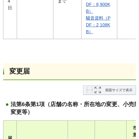
4
まで
DF：8,900K
日
B）
騒音資料（P
DF：2,108K
B）
変更届
画面サイズで表示
法第6条第1項（店舗の名称・所在地の変更、小売
変更等）
市
意
届