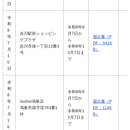
日
令
和
令和8年8
8
吉川駅前ショッピン
月7日か
年
届出書（P
グプラザ
ら
7
DF：341K
吉川市保一丁目13番3
令和8年1
月
B）
号
2月7日ま
1
で
0
日
令
和
令和8年8
8
月7日か
年
Joshin鴻巣店
届出書（P
ら
7
鴻巣市袋字窪763番1
DF：114K
令和8年1
月
外
B）
2月7日ま
1
で
6