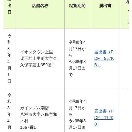
住
出
店舗名称
縦覧期間
届出書
日
令
和
令和8年4
8
月17日か
イオンタウン上里
届出書（P
年
ら
児玉郡上里町大字金
DF：557K
4
令和8年8
久保字蓮山359番1
B）
月
月17日ま
1
で
日
令
和
令和8年4
8
カインズ八潮店
月17日か
届出書（P
年
八潮市大字八條字和
ら
DF：112K
4
ノ村
令和8年8
B）
月
1567番1
月17日ま