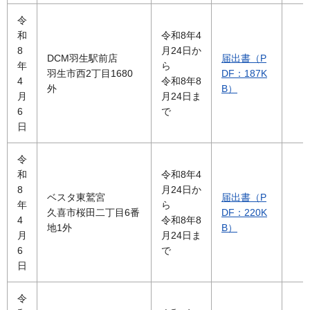
令
和
令和8年4
8
月24日か
DCM羽生駅前店
届出書（P
年
ら
羽生市西2丁目1680
DF：187K
4
令和8年8
外
B）
月
月24日ま
6
で
日
令
和
令和8年4
8
月24日か
ベスタ東鷲宮
届出書（P
年
ら
久喜市桜田二丁目6番
DF：220K
4
令和8年8
地1外
B）
月
月24日ま
6
で
日
令