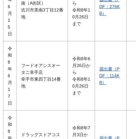
南（A街区）
ら
6
DF：276K
吉川市美南3丁目12番
令和8年1
月
B）
地
0月26日
1
まで
5
日
令
和
令和8年6
8
フードオアシスオー
月26日か
年
届出書（P
タニ幸手店
ら
6
DF：114K
幸手市東四丁目14番
令和8年1
月
B）
地
0月26日
1
まで
7
日
令
和
令和8年7
8
ドラッグストアコス
月3日か
年
届出書（P