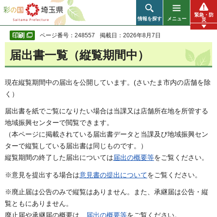
彩の国 埼玉県
緊急・防
情報を探す
メニュー
災
ページ番号：248557
掲載日：2026年8月7日
届出書一覧（縦覧期間中）
現在縦覧期間中の届出を公開しています。(さいたま市内の店舗を除
く）
届出書を紙でご覧になりたい場合は当課又は店舗所在地を所管する
地域振興センターで閲覧できます。
（本ページに掲載されている届出書データと当課及び地域振興セン
ターで縦覧している届出書は同じものです。）
縦覧期間の終了した届出については
届出の概要等
をご覧ください。
※意見を提出する場合は
意見書の提出について
をご覧ください。
※廃止届は公告のみで縦覧はありません。また、承継届は公告・縦
覧ともにありません。
廃止届や承継届の概要は、
届出の概要等
をご覧ください。