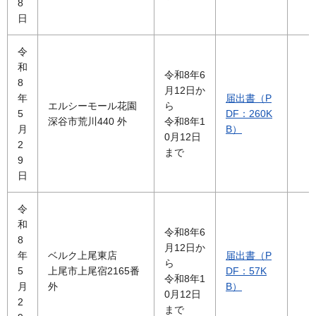
8
日
令
和
令和8年6
8
月12日か
年
届出書（P
エルシーモール花園
ら
5
DF：260K
深谷市荒川440 外
令和8年1
月
B）
0月12日
2
まで
9
日
令
和
令和8年6
8
月12日か
年
ベルク上尾東店
届出書（P
ら
5
上尾市上尾宿2165番
DF：57K
令和8年1
月
外
B）
0月12日
2
まで