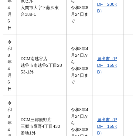
年
沢ビル
ら
DF：200K
4
入間市大字下藤沢東
令和8年8
B）
月
台188-1
月24日ま
6
で
日
令
和
令和8年4
8
月24日か
DCM南越谷店
届出書（P
年
ら
越谷市南越谷2丁目28
DF：155K
4
令和8年8
53-1外
B）
月
月24日ま
6
で
日
令
和
令和8年4
8
月24日か
DCM三郷鷹野店
届出書（P
年
ら
三郷市鷹野4丁目430
DF：155K
4
令和8年8
番地1外
B）