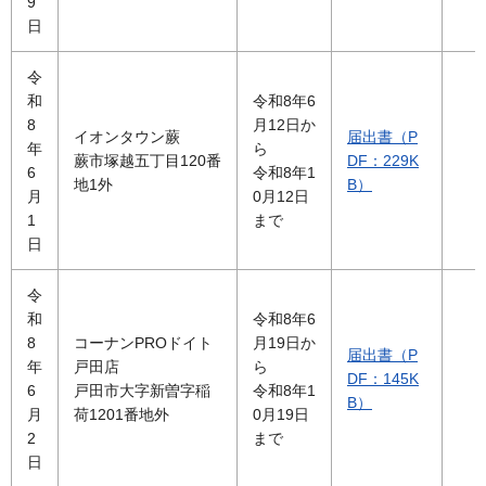
9
日
令
和
令和8年6
8
月12日か
イオンタウン蕨
届出書（P
年
ら
蕨市塚越五丁目120番
DF：229K
6
令和8年1
地1外
B）
月
0月12日
1
まで
日
令
和
令和8年6
8
コーナンPROドイト
月19日か
届出書（P
年
戸田店
ら
DF：145K
6
戸田市大字新曽字稲
令和8年1
B）
月
荷1201番地外
0月19日
2
まで
日