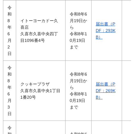
令
和
令和8年6
8
イトーヨーカドー久
月19日か
届出書（P
年
喜店
ら
DF：293K
6
久喜市久喜中央四丁
令和8年1
B）
月
目1096番4号
0月19日
2
まで
日
令
和
令和8年6
8
月19日か
クッキープラザ
届出書（P
年
ら
久喜市久喜中央1丁目
DF：269K
6
令和8年1
1番20号
B）
月
0月19日
3
まで
日
令