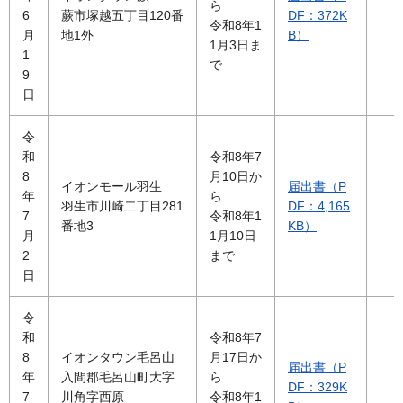
ら
6
蕨市塚越五丁目120番
DF：372K
令和8年1
月
地1外
B）
1月3日ま
1
で
9
日
令
和
令和8年7
8
月10日か
イオンモール羽生
届出書（P
年
ら
羽生市川崎二丁目281
DF：4,165
7
令和8年1
番地3
KB）
月
1月10日
2
まで
日
令
和
令和8年7
8
イオンタウン毛呂山
月17日か
届出書（P
年
入間郡毛呂山町大字
ら
DF：329K
7
川角字西原
令和8年1