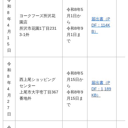
令
和
令和8年5
8
ヨークフーズ所沢花
月1日か
年
届出書（P
園店
ら
4
DF：114K
所沢市花園1丁目231
令和8年9
月
B）
3-1外
月1日ま
1
で
5
日
令
和
令和8年5
8
西上尾ショッピング
月15日か
年
届出書（P
センター
ら
4
DF：1,189
上尾市大字壱丁目367
令和8年9
月
KB）
番地外
月15日ま
2
で
7
日
令