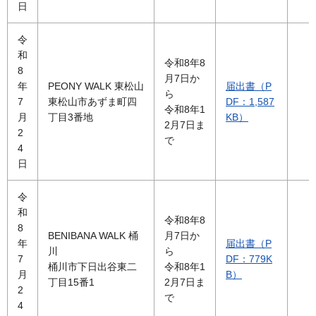
日
令
和
令和8年8
8
月7日か
年
PEONY WALK 東松山
届出書（P
ら
7
東松山市あずま町四
DF：1,587
令和8年1
月
丁目3番地
KB）
2月7日ま
2
で
4
日
令
和
令和8年8
8
BENIBANA WALK 桶
月7日か
年
届出書（P
川
ら
7
DF：779K
桶川市下日出谷東二
令和8年1
月
B）
丁目15番1
2月7日ま
2
で
4