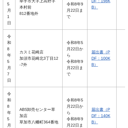
幸手市大字上高野字
DF：198K
5
令和8年9
本村前
B）
月
月22日ま
812番地外
1
で
日
令
和
令和8年5
8
月22日か
カスミ花崎店
届出書（P
年
ら
加須市花崎北3丁目12
DF：100K
5
令和8年9
-7外
B）
月
月22日ま
7
で
日
令
和
令和8年5
8
月22日か
ABS卸売センター草
届出書（P
年
ら
加店
DF：140K
5
令和8年9
草加市八幡町364番地
B）
月
月22日ま