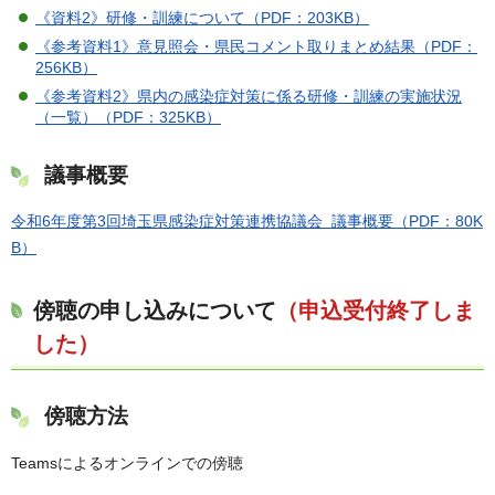
《資料2》研修・訓練について（PDF：203KB）
《参考資料1》意見照会・県民コメント取りまとめ結果（PDF：
256KB）
《参考資料2》県内の感染症対策に係る研修・訓練の実施状況
（一覧）（PDF：325KB）
議事概要
令和6年度第3回埼玉県感染症対策連携協議会 議事概要（PDF：80K
B）
傍聴の申し込みについて
（申込受付終了しま
した）
傍聴方法
Teamsによるオンラインでの傍聴