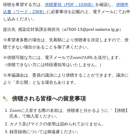
傍聴を希望する方は、
傍聴要領（PDF：103KB）
を確認し、
傍聴申
込書（ワード：23KB）
に必要事項を記載の上、電子メールにてお申
し込みください。
提出先 感染症対策課企画担当（a7500-13@pref.saitama.lg.jp）
※希望者多数の場合は、先着順により傍聴者を決定しますので、傍
聴できない場合があることを御了承ください。
※傍聴可能な方には、電子メールでZoomのURLを送付します。
（傍聴できない方には特段通知等はいたしません。）
※本協議会は、委員の議決により傍聴することができます。議決に
より「非公開」となる場合もあります。
傍聴される皆様への留意事項
Zoomに入室する際の名前は、傍聴者と分かるように「【傍聴】
氏名」で御入室ください。
カメラ及びマイクの使用は認められておりません。
録音録画については御遠慮ください。