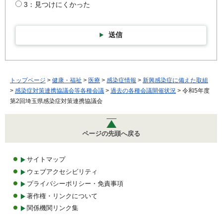
3：見つけにくかった
送信
トップページ
>
健康・福祉
>
医療
>
感染症情報
>
新興感染症に備えた取組
>
感染症対策連携協議会等各種会議
>
過去の各種会議開催状況
> 令和5年度
第2回埼玉県感染症対策連携協議会
ページの先頭へ戻る
サイトマップ
ウェブアクセシビリティ
プライバシーポリシー・免責事項
著作権・リンクについて
関係機関リンク集