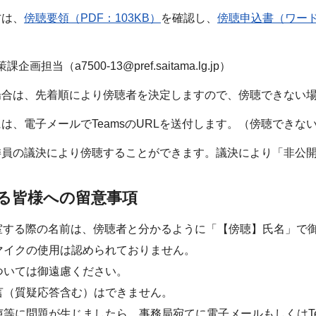
方は、
傍聴要領（PDF：103KB）
を確認し、
傍聴申込書（ワード
。
画担当（a7500-13@pref.saitama.lg.jp）
場合は、先着順により傍聴者を決定しますので、傍聴できない
は、電子メールでTeamsのURLを送付します。（傍聴でき
委員の議決により傍聴することができます。議決により「非公
る皆様への留意事項
に入室する際の名前は、傍聴者と分かるように「【傍聴】氏名」で
マイクの使用は認められておりません。
ついては御遠慮ください。
言（質疑応答含む）はできません。
声等に問題が生じましたら、事務局宛てに電子メールもしくはTe