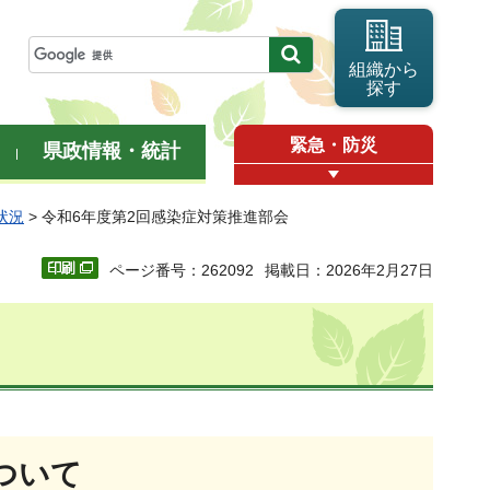
組織から
探す
緊急・防災
県政情報・統計
状況
> 令和6年度第2回感染症対策推進部会
ページ番号：262092
掲載日：2026年2月27日
ついて