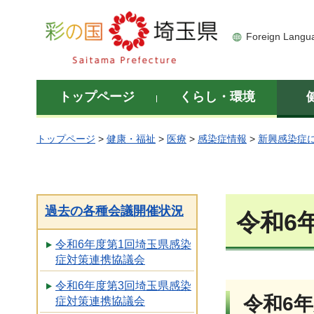
彩の国 埼玉県
Foreign Langu
トップページ
くらし・環境
トップページ
>
健康・福祉
>
医療
>
感染症情報
>
新興感染症
過去の各種会議開催状況
令和6
令和6年度第1回埼玉県感染
症対策連携協議会
令和6年度第3回埼玉県感染
令和6
症対策連携協議会