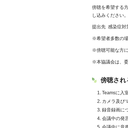
傍聴を希望する
し込みください
提出先 感染症対策課企
※希望者多数の
※傍聴可能な方に
※本協議会は、
傍聴され
Teams
カメラ及び
録音録画に
会議中の発
会議中に音