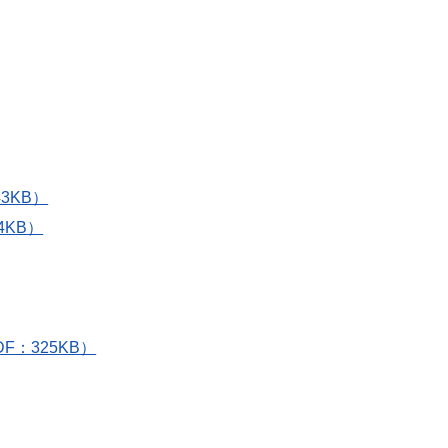
3KB）
4KB）
：325KB）