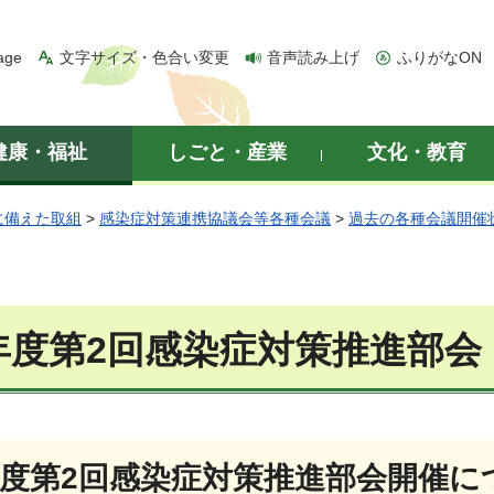
age
文字サイズ・色合い変更
音声読み上げ
ふりがなON
健康・福祉
しごと・産業
文化・教育
に備えた取組
>
感染症対策連携協議会等各種会議
>
過去の各種会議開催
年度第2回感染症対策推進部会
年度第2回感染症対策推進部会開催に