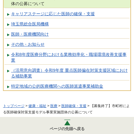
体の公募について
キャリアステージに応じた医師の確保・支援
埼玉県総合医局機構
医師・医療機関向け
その他・お知らせ
令和8年度医療分野における業務効率化・職場環境改善支援事
業
（活用意向調査）令和9年度 重点医師偏在対策支援区域におけ
る補助事業
特定地域の公的医療機関への医師派遣事業補助金
トップページ
>
健康・福祉
>
医療
>
医師確保・支援
> 【募集終了】市町村によ
る医師確保対策支援モデル事業実施団体の公募について
ページの先頭へ戻る