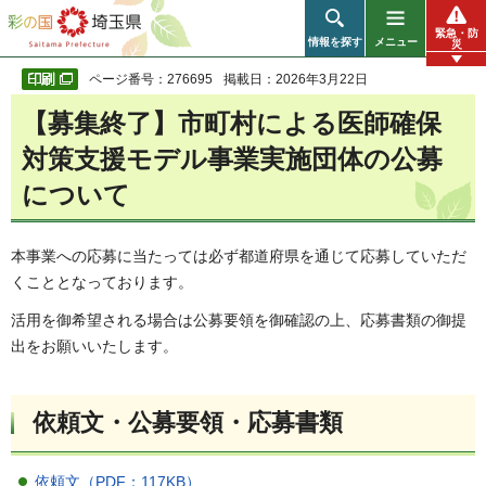
彩の国 埼玉県
緊急・防
情報を探す
メニュー
災
ページ番号：276695
掲載日：2026年3月22日
【募集終了】市町村による医師確保
対策支援モデル事業実施団体の公募
について
本事業への応募に当たっては必ず都道府県を通じて応募していただ
くこととなっております。
活用を御希望される場合は公募要領を御確認の上、応募書類の御提
出をお願いいたします。
依頼文・公募要領・応募書類
依頼文（PDF：117KB）