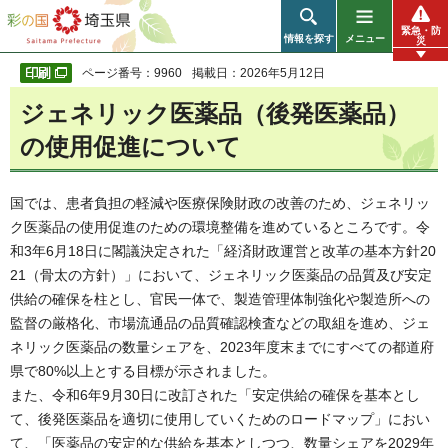
彩の国 埼玉県
緊急・防
情報を探す
メニュー
災
ページ番号：9960
掲載日：2026年5月12日
ジェネリック医薬品（後発医薬品）
の使用促進について
国では、患者負担の軽減や医療保険財政の改善のため、ジェネリッ
ク医薬品の使用促進のための環境整備を進めているところです。令
和3年6月18日に閣議決定された「経済財政運営と改革の基本方針20
21（骨太の方針）」において、ジェネリック医薬品の品質及び安定
供給の確保を柱とし、官民一体で、製造管理体制強化や製造所への
監督の厳格化、市場流通品の品質確認検査などの取組を進め、ジェ
ネリック医薬品の数量シェアを、2023年度末までにすべての都道府
県で80%以上とする目標が示されました。
また、令和6年9月30日に改訂された「安定供給の確保を基本とし
て、後発医薬品を適切に使用していくためのロードマップ」におい
て、「医薬品の安定的な供給を基本としつつ、数量シェアを2029年