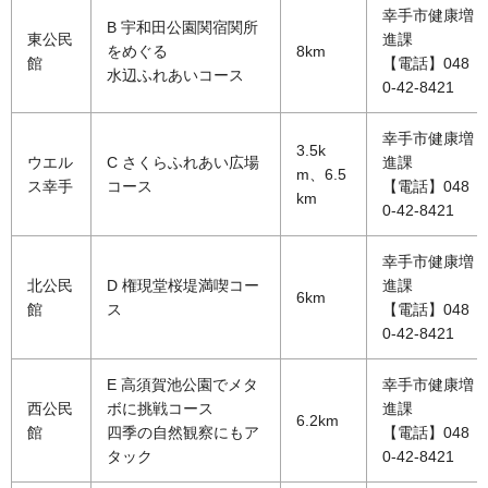
幸手市健康増
B 宇和田公園関宿関所
東公民
進課
をめぐる
8km
館
【電話】048
水辺ふれあいコース
0-42-8421
幸手市健康増
3.5k
ウエル
C さくらふれあい広場
進課
m、6.5
ス幸手
コース
【電話】048
km
0-42-8421
幸手市健康増
北公民
D 権現堂桜堤満喫コー
進課
6km
館
ス
【電話】048
0-42-8421
E 高須賀池公園でメタ
幸手市健康増
西公民
ボに挑戦コース
進課
6.2km
館
四季の自然観察にもア
【電話】048
タック
0-42-8421