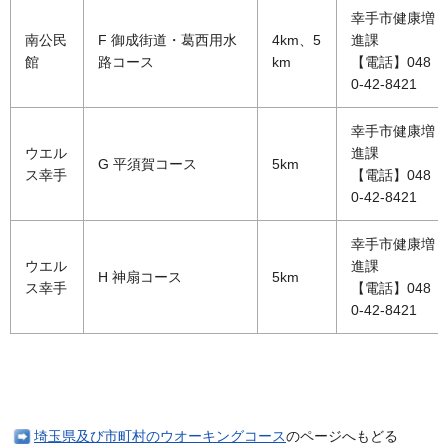
幸手市健康増
南公民
F 御成街道・葛西用水
4km、5
進課
館
路コース
km
【電話】048
0-42-8421
幸手市健康増
ウエル
進課
G 平須賀コース
5km
ス幸手
【電話】048
0-42-8421
幸手市健康増
ウエル
進課
H 神扇コース
5km
ス幸手
【電話】048
0-42-8421
埼玉県及び市町村のウオーキングコース
のページへもどる