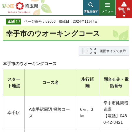
彩の国 埼玉県
緊急・防
情報を探す
メニュー
災
ページ番号：53606
掲載日：2024年11月7日
幸手市のウオーキングコース
画面サイズで表示
幸手市のウオーキングコース
スター
歩行距
問合せ先・電
コース名
ト地点
離
話番号
幸手市健康増
A幸手駅周辺 探検コー
6㎞、3
進課
幸手駅
ス
㎞
【電話】048
0-42-8421