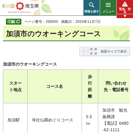
彩の国 埼玉県
緊急・防
情報を探す
メニュー
災
ページ番号：260050
掲載日：2024年11月7日
加須市のウオーキングコース
画面サイズで表示
加須市のウオーキングコース
歩
スター
行
問い合わせ
コース名
ト地点
距
先・電話番号
離
加須市 観光
5.5
振興課
加須駅
寺社仏閣めぐりコース
㎞
【電話】0480
-62-1111