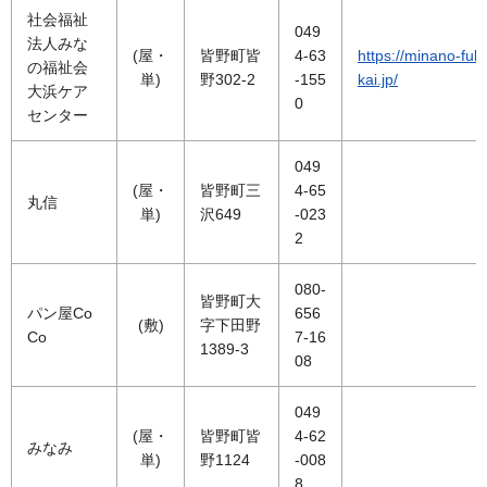
社会福祉
049
法人みな
(屋・
皆野町皆
4-63
https://minano-fuk
の福祉会
単)
野302-2
-155
kai.jp/
大浜ケア
0
センター
049
(屋・
皆野町三
4-65
丸信
単)
沢649
-023
2
080-
皆野町大
パン屋Co
656
(敷)
字下田野
Co
7-16
1389-3
08
049
(屋・
皆野町皆
4-62
みなみ
単)
野1124
-008
8