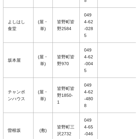
5
049
よしはし
(屋・
皆野町皆
4-62
食堂
単)
野2584
-028
5
049
(屋・
皆野町皆
4-62
坂本屋
単)
野970
-004
5
049
皆野町皆
チャンポ
(屋・
4-62
野1850-
ンハウス
単)
-480
1
8
049
皆野町三
4-65
曽根坂
(敷)
沢2732
-046