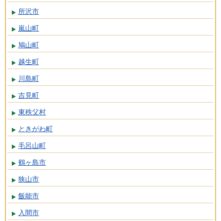
所沢市
嵐山町
鳩山町
越生町
川島町
吉見町
東秩父村
ときがわ町
毛呂山町
鶴ヶ島市
狭山市
飯能市
入間市