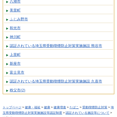
八潮市
美里町
ふじみ野市
和光市
神川町
認証されている埼玉県受動喫煙防止対策実施施設 熊谷市
上里町
新座市
富士見市
認証されている埼玉県受動喫煙防止対策実施施設 久喜市
秩父市(2)
トップページ
>
健康・福祉
>
健康
>
健康増進
>
たばこ
>
受動喫煙防止対策
>
埼
玉県受動喫煙防止対策実施施設等認証制度
>
認証されている施設等について
>