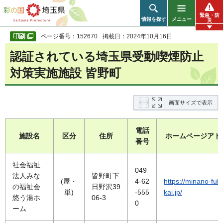
彩の国 埼玉県
緊急・防
情報を探す
メニュー
災
ページ番号：152670
掲載日：2024年10月16日
認証されている埼玉県受動喫煙防止
対策実施施設 皆野町
画面サイズで表示
電話
施設名
区分
住所
ホームページアド
番号
社会福祉
049
法人みな
皆野町下
(屋・
4-62
https://minano-fuk
の福祉会
日野沢39
単)
-555
kai.jp/
悠う湯ホ
06-3
0
ーム