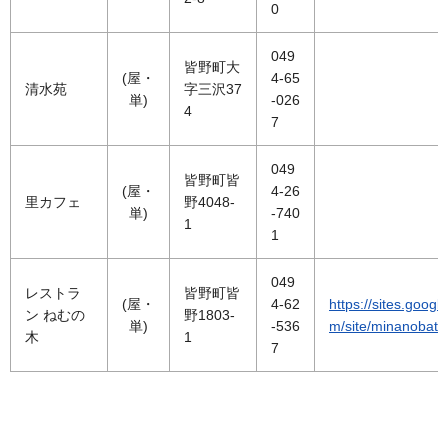
0
049
皆野町大
(屋・
4-65
清水苑
字三沢37
単)
-026
4
7
049
皆野町皆
(屋・
4-26
里カフェ
野4048-
単)
-740
1
1
049
レストラ
皆野町皆
(屋・
4-62
https://sites.googl
ン ねむの
野1803-
単)
-536
m/site/minanobatti
木
1
7