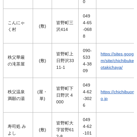
0
049
こんにゃ
皆野町三
4-65
(敷)
く村
沢414
-068
8
090-
皆野町上
https://sites.googl
秩父華厳
533
(敷)
日野沢33
m/site/chichibuke
の滝茶屋
4-38
11-1
otakichaya/
09
049
皆野町下
秩父温泉
(屋・
4-62
https://chichibuon
日野沢 4
満願の湯
単)
-302
o.jp
000
6
049
皆野町大
寿司処 み
4-62
(敷)
字皆野61
よし
-101
2-8