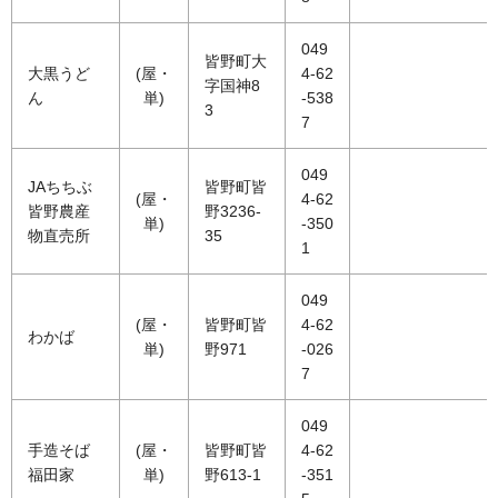
049
皆野町大
大黒うど
(屋・
4-62
字国神8
ん
単)
-538
3
7
049
JAちちぶ
皆野町皆
(屋・
4-62
皆野農産
野3236-
単)
-350
物直売所
35
1
049
(屋・
皆野町皆
4-62
わかば
単)
野971
-026
7
049
手造そば
(屋・
皆野町皆
4-62
福田家
単)
野613-1
-351