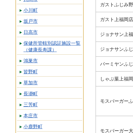
ガストふじみ
小川町
ガスト上福岡
坂戸市
日高市
ジョナサン上
保健所管轄別認証施設一覧
ジョナサンふ
（健康長寿課）
鴻巣市
バーミヤンふ
皆野町
しゃぶ葉上福
草加市
長瀞町
モスバーガー
三芳町
本庄市
小鹿野町
モスバーガー