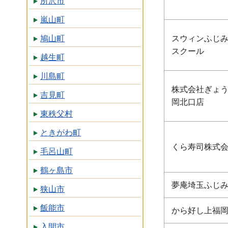
所沢市
嵐山町
鳩山町
スウィンふじ
スクール
越生町
川島町
株式会社ぎょう
吉見町
岡北口店
東秩父村
ときがわ町
くら寿司株式会
毛呂山町
鶴ヶ島市
夢庵埼玉ふじ
狭山市
飯能市
から好し上福
入間市