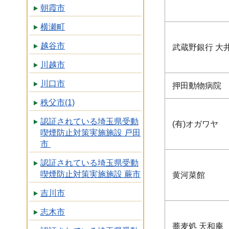
朝霞市
横瀬町
越谷市
武蔵野銀行 大
川越市
川口市
押田動物病院
秩父市(1)
認証されている埼玉県受動
(有)オガワヤ
喫煙防止対策実施施設 戸田
市
認証されている埼玉県受動
喫煙防止対策実施施設 蕨市
黄河菜館
吉川市
志木市
蕎麦処 天和庵