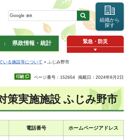
組織から
探す
緊急・防災
県政情報・統計
ている施設等について
> ふじみ野市
ページ番号：152654
掲載日：2024年8月2日
対策実施施設 ふじみ野市
電話番号
ホームページアドレス