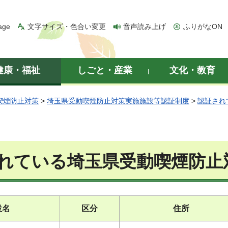
age
文字サイズ・色合い変更
音声読み上げ
ふりがなON
健康・福祉
しごと・産業
文化・教育
喫煙防止対策
>
埼玉県受動喫煙防止対策実施施設等認証制度
>
認証され
れている埼玉県受動喫煙防止
設名
区分
住所