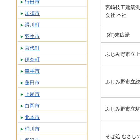
行田市
宮崎技工建築
加須市
会社 本社
滑川町
(有)末広湯
羽生市
宮代町
ふじみ野市立
伊奈町
幸手市
ふじみ野市立
蓮田市
上尾市
白岡市
ふじみ野市立
北本市
桶川市
そば処 むさし