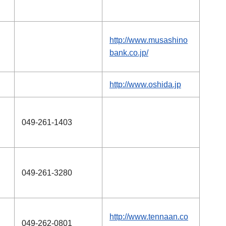
http://www.musashino
bank.co.jp/
http://www.oshida.jp
049-261-1403
049-261-3280
http://www.tennaan.co
049-262-0801