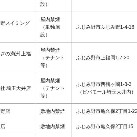
設）
屋内禁煙
み野スイミング
（単独施
ふじみ野市ふじみ野1-4-16
設）
屋内禁煙
ざの満洲 上福
（テナント
ふじみ野市上福岡1-7-20
等）
屋内禁煙
ふじみ野市西鶴ヶ岡1-3-3
社 埼玉大井店
（テナント
（ビバモール埼玉大井内）
等）
み野店
敷地内禁煙
ふじみ野市亀久保2丁目1-2
岡店
敷地内禁煙
ふじみ野市亀久保2丁目15