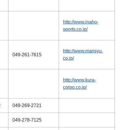
http://www.inaho-
sports.co.jp/
http://www.mansyu.
049-261-7615
co.jp/
http://www.kura-
corpo.co.jp/
2
049-269-2721
049-278-7125