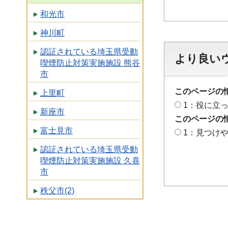
和光市
神川町
認証されている埼玉県受動
より良い
喫煙防止対策実施施設 熊谷
市
このページの
上里町
1：役に立
新座市
このページの
富士見市
1：見つけ
認証されている埼玉県受動
喫煙防止対策実施施設 久喜
市
秩父市(2)