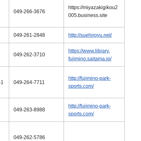
https://miyazakigikou2
049-266-3676
005.business.site
049-261-2848
http://suehiroyu.net/
https://www.library.
049-262-3710
fujimino.saitama.jp/
http://fujimino-park-
1
049-264-7711
sports.com/
http://fujimino-park-
049-263-8988
sports.com/
049-262-5786