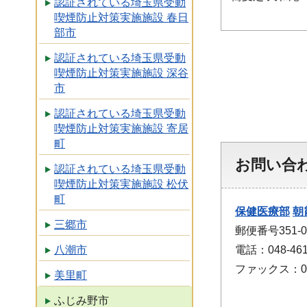
認証されている埼玉県受動
喫煙防止対策実施施設 春日
部市
認証されている埼玉県受動
喫煙防止対策実施施設 深谷
市
認証されている埼玉県受動
喫煙防止対策実施施設 寄居
町
お問い合
認証されている埼玉県受動
喫煙防止対策実施施設 松伏
町
保健医療部
朝
三郷市
郵便番号351
電話：048-461
八潮市
ファックス：048
美里町
ふじみ野市