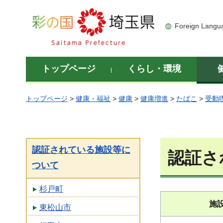
彩の国 埼玉県
Foreign Langu
トップページ
くらし・環境
トップページ
>
健康・福祉
>
健康
>
健康増進
>
たばこ
>
受動
認証されている施設等に
認証さ
ついて
杉戸町
施
東松山市