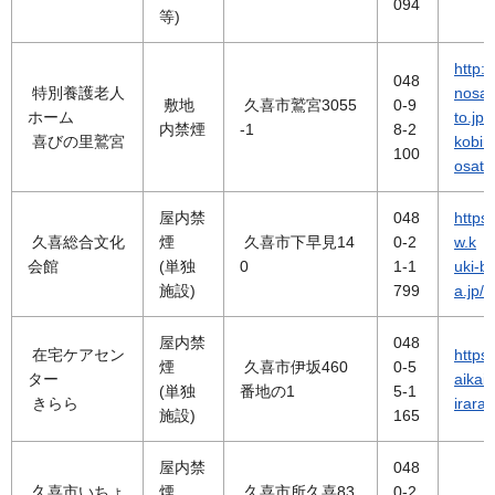
094
等)
http:/
048
特別養護老人
nosa
敷地
久喜市鷲宮3055
0-9
ホーム
to.jp/
内禁煙
-1
8-2
喜びの里鷲宮
kobin
100
osato
屋内禁
048
https
久喜総合文化
煙
久喜市下早見14
0-2
w.k
会館
(単独
0
1-1
uki-b
施設)
799
a.jp/
屋内禁
048
在宅ケアセン
https:
煙
久喜市伊坂460
0-5
ター
aikai-j
(単独
番地の1
5-1
きらら
irara/
施設)
165
屋内禁
048
久喜市いちょ
煙
久喜市所久喜83
0-2