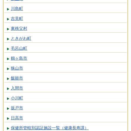
川島町
吉見町
東秩父村
ときがわ町
毛呂山町
鶴ヶ島市
狭山市
飯能市
入間市
小川町
坂戸市
日高市
保健所管轄別認証施設一覧（健康長寿課）