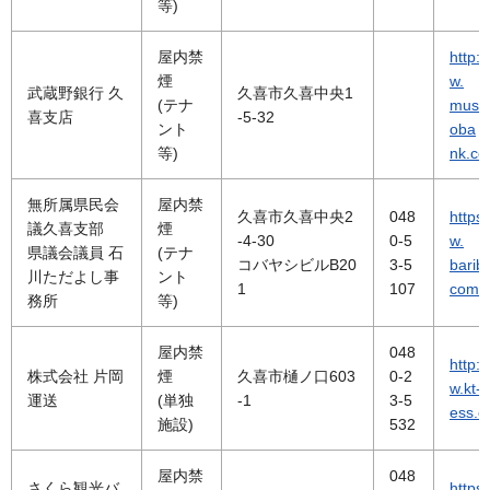
等)
屋内禁
http:
煙
w.
武蔵野銀行 久
久喜市久喜中央1
(テナ
musa
喜支店
-5-32
ント
oba
等)
nk.co.
無所属県民会
屋内禁
久喜市久喜中央2
048
https
議久喜支部
煙
-4-30
0-5
w.
県議会議員 石
(テナ
コバヤシビルB20
3-5
bariba
川ただよし事
ント
1
107
com/
務所
等)
屋内禁
048
http:
株式会社 片岡
煙
久喜市樋ノ口603
0-2
w.kt-
運送
(単独
-1
3-5
ess.co
施設)
532
屋内禁
048
さくら観光バ
https: