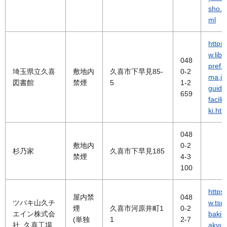
sho.h
ml
https
w.lib.
048
pref.s
埼玉県立久喜
敷地内
久喜市下早見85-
0-2
ma.jp
図書館
禁煙
5
1-2
guida
659
facilit
ki.htm
048
敷地内
0-2
杉乃家
久喜市下早見185
禁煙
4-3
100
https
屋内禁
048
ツバキ山久チ
w.tsu
煙
久喜市河原井町1
0-2
エイン株式会
baki-
(単独
1
2-7
社 久喜工場
akyu.