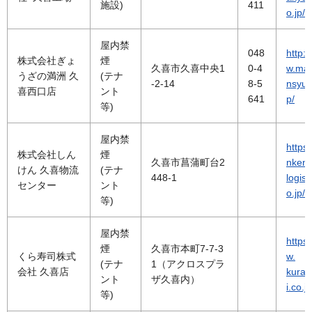
施設)
411
o.jp/
屋内禁
048
http:
株式会社ぎょ
煙
久喜市久喜中央1
0-4
w.ma
うざの満洲 久
(テナ
-2-14
8-5
nsyu.
喜西口店
ント
641
p/
等)
屋内禁
https:
株式会社しん
煙
久喜市菖蒲町台2
nken-
けん 久喜物流
(テナ
448-1
logist
センター
ント
o.jp/
等)
屋内禁
https
煙
久喜市本町7-7-3
くら寿司株式
w.
(テナ
1（アクロスプラ
会社 久喜店
kuras
ント
ザ久喜内）
i.co.jp
等)