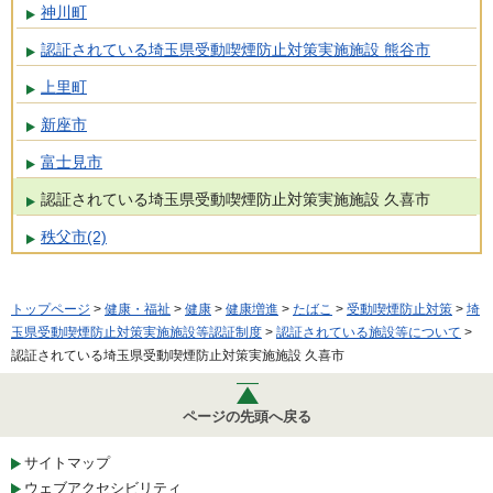
神川町
認証されている埼玉県受動喫煙防止対策実施施設 熊谷市
上里町
新座市
富士見市
認証されている埼玉県受動喫煙防止対策実施施設 久喜市
秩父市(2)
トップページ
>
健康・福祉
>
健康
>
健康増進
>
たばこ
>
受動喫煙防止対策
>
埼
玉県受動喫煙防止対策実施施設等認証制度
>
認証されている施設等について
>
認証されている埼玉県受動喫煙防止対策実施施設 久喜市
ページの先頭へ戻る
サイトマップ
ウェブアクセシビリティ