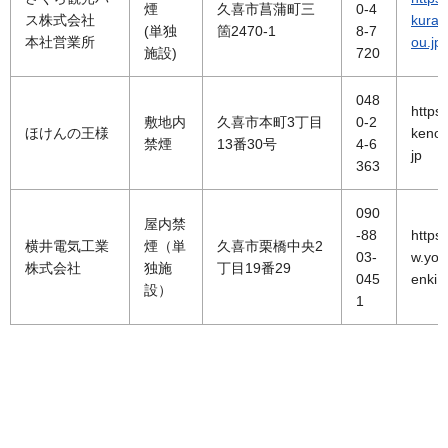
煙
久喜市菖蒲町三
0-4
ス株式会社
kura-
(単独
箇2470-1
8-7
本社営業所
ou.jp/
施設)
720
048
https:
敷地内
久喜市本町3丁目
0-2
ほけんの王様
kenou
禁煙
13番30号
4-6
jp
363
090
屋内禁
-88
https
横井電気工業
煙（単
久喜市栗橋中央2
03-
w.yok
株式会社
独施
丁目19番29
045
enki.c
設）
1