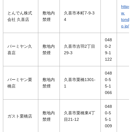
https
とんでん株式
敷地内
久喜市本町7-9-3
w.
会社 久喜店
禁煙
4
tonde
o.jp/
048
バーミヤン久
敷地内
久喜市吉羽2丁目
0-2
喜店
禁煙
29-3
9-1
122
048
バーミヤン栗
敷地内
久喜市栗橋1301-
0-5
橋店
禁煙
1
5-1
066
048
敷地内
久喜市栗橋東4丁
0-5
ガスト栗橋店
禁煙
目21-12
5-1
009