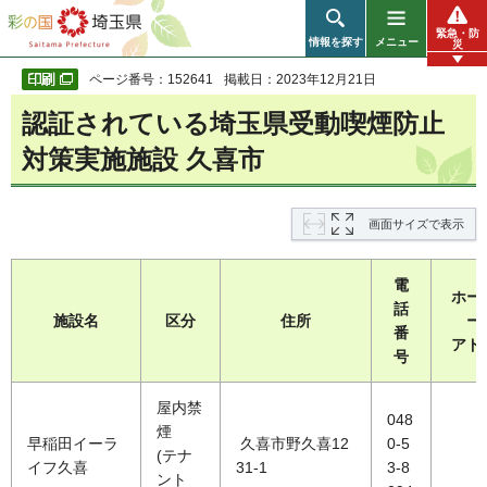
彩の国 埼玉県
緊急・防
情報を探す
メニュー
災
ページ番号：152641
掲載日：2023年12月21日
認証されている埼玉県受動喫煙防止
対策実施施設 久喜市
画面サイズで表示
電
ホー
話
施設名
区分
住所
ー
番
アド
号
屋内禁
048
煙
早稲田イーラ
久喜市野久喜12
0-5
(テナ
イフ久喜
31-1
3-8
ント