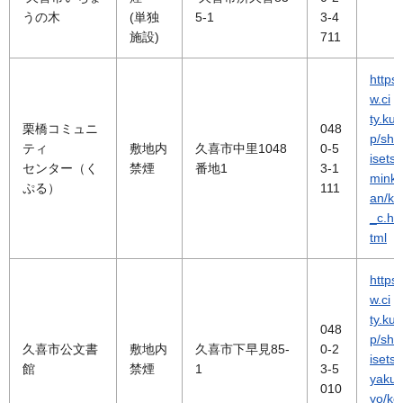
うの木
(単独
5-1
3-4
施設)
711
https
w.ci
ty.kuki
栗橋コミュニ
048
p/sh
ティ
敷地内
久喜市中里1048
0-5
isets
センター（く
禁煙
番地1
3-1
mink
ぷる）
111
an/ku
_c.h
tml
https
w.ci
ty.kuki
048
p/sh
久喜市公文書
敷地内
久喜市下早見85-
0-2
isetsu
館
禁煙
1
3-5
yakus
010
yo/ko