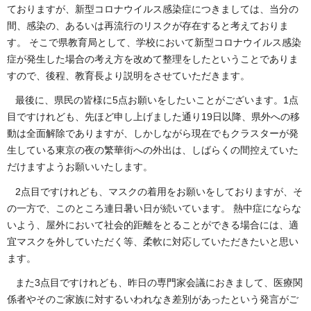
ておりますが、新型コロナウイルス感染症につきましては、当分の
間、感染の、あるいは再流行のリスクが存在すると考えておりま
す。 そこで県教育局として、学校において新型コロナウイルス感染
症が発生した場合の考え方を改めて整理をしたということでありま
すので、後程、教育長より説明をさせていただきます。
最後に、県民の皆様に5点お願いをしたいことがございます。1点
目ですけれども、先ほど申し上げました通り19日以降、県外への移
動は全面解除でありますが、しかしながら現在でもクラスターが発
生している東京の夜の繁華街への外出は、しばらくの間控えていた
だけますようお願いいたします。
2点目ですけれども、マスクの着用をお願いをしておりますが、そ
の一方で、このところ連日暑い日が続いています。 熱中症にならな
いよう、屋外において社会的距離をとることができる場合には、適
宜マスクを外していただく等、柔軟に対応していただきたいと思い
ます。
また3点目ですけれども、昨日の専門家会議におきまして、医療関
係者やそのご家族に対するいわれなき差別があったという発言がご