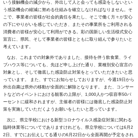
いう接触機会の減少から、外出して人と会っても感染をしないとい
う感染機会の縮減に努める仕組みを確立しなければなりません。そ
こで、事業者の皆様が社会的責任を果たし、そこで働く方々が安心
の下にやりがいを感じていただき、またその事業所をご利用される
消費者の皆様が安心して利用ができる。彩の国新しい生活様式安心
宣言に、県民、そして事業者の皆様とともに取り組んで参りたいと
考えています。
なお、これまでの対象外でありました、接待を伴う飲食業、ライ
ブハウス等についても、先ほど申し上げた通り、業種別安心宣言の
対象とし、そして徹底した感染防止対策をとっていただきたいと思
っています。 また、すでにお知らせしておりますが、今週19日から
外出自粛は県外の移動が全面的に解除となります。 また、コンサー
トなどのイベントにおける観客の上限が、1,000人かつ収容率50パ
ーセントに緩和されますが、主催者の皆様には徹底した感染防止対
策を実施していただくようお願いをしたいと思っています。
次に、県立学校における新型コロナウイルス感染症対策に関わる
臨時休業等についてでありますけれども、県立学校については6月2
2日、すでにお伝えしてる通りの6月22日から全面再開が予定をされ