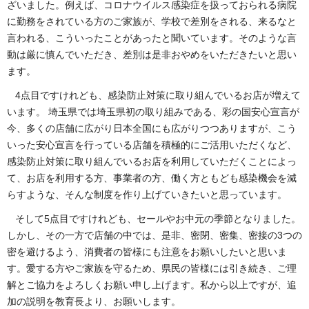
ざいました。例えば、コロナウイルス感染症を扱っておられる病院
に勤務をされている方のご家族が、学校で差別をされる、来るなと
言われる、こういったことがあったと聞いています。そのような言
動は厳に慎んでいただき、差別は是非おやめをいただきたいと思い
ます。
4点目ですけれども、感染防止対策に取り組んでいるお店が増えて
います。 埼玉県では埼玉県初の取り組みである、彩の国安心宣言が
今、多くの店舗に広がり日本全国にも広がりつつありますが、こう
いった安心宣言を行っている店舗を積極的にご活用いただくなど、
感染防止対策に取り組んでいるお店を利用していただくことによっ
て、お店を利用する方、事業者の方、働く方ともども感染機会を減
らすような、そんな制度を作り上げていきたいと思っています。
そして5点目ですけれども、セールやお中元の季節となりました。
しかし、その一方で店舗の中では、是非、密閉、密集、密接の3つの
密を避けるよう、消費者の皆様にも注意をお願いしたいと思いま
す。愛する方やご家族を守るため、県民の皆様には引き続き、ご理
解とご協力をよろしくお願い申し上げます。私から以上ですが、追
加の説明を教育長より、お願いします。