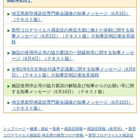
埼玉県新型感染症専門家会議後の知事メッセージ（6月3日）
（テキスト版）
新型コロナウイルス感染症の再拡大期に備えた体制に関する知
事メッセージ（6月2日）（テキスト版）※知事定例記者会見抜
粋
施設の使用停止等の協力要請の一部緩和等に関する知事メッセ
ージ（6月4日）（テキスト版）
令和2年6月定例会付議予定議案に関する知事メッセージ（6月8
日）（テキスト版）※知事定例記者会見抜粋
施設使用停止等の協力要請の解除及び知事からのお願い等に関
する知事メッセージ（6月16日）（テキスト版）
埼玉県新型感染症専門家会議後の知事メッセージ（6月15日）
（テキスト版）
トップページ
>
健康・福祉
>
医療
>
感染症情報
>
感染症情報（疾患別）
>
新型
コロナウイルス感染症-埼玉県の新型コロナ情報-
>
新型コロナウイルス感染症