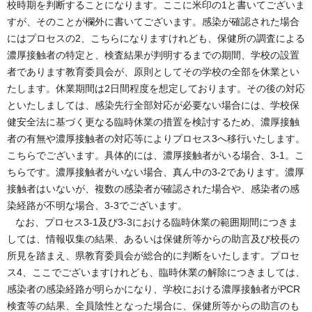
校時期を判断することになります。ここに米印の1と書いてございま
すが、そのことが欄外に書いてございます。感染が確認された場合
にはプロセスの2、こちらになりますけれども、保健所の調査による
濃厚接触者の特定と、検査結果が判明するまでの期間、学校の設置
者であります教育委員会が、原則としてその学校の全部を休業とい
たします。休業期間は2日間程度を想定しております。その後の対応
といたしましては、感染先行全部対応が必要ない場合には、学校保
健安全法に基づく更なる臨時休業の措置を検討するため、濃厚接触
者の有無や濃厚接触者の対応等によりプロセス3へ移行いたします。
こちらでございます。具体的には、濃厚接触者がいる場合、3-1。こ
ちらです。濃厚接触者がいない場合、真ん中の3-2であります。濃厚
接触者はいないが、複数の感染者が確認された場合や、感染者の感
染経路が不明な場合、3-3でございます。
なお、プロセス3-1及び3-3における臨時休業の範囲期間につきま
しては、情報収集の結果、あるいは保健所等からの助言及び校長の
所見を踏まえ、県教育委員会が総合的に判断をいたします。プロセ
ス4、ここでございますけれども、臨時休業の解除につきましては、
感染者の感染経路が明らかになり、学校における濃厚接触者がPCR
検査等の結果、全員陰性となった場合に、保健所等からの助言のも