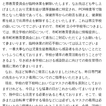
と県教育委員会が臨時休業を解除いたします。なお先ほども申し上
げましたとおり児童生徒が濃厚接触者に特定され、PCR検査等で陰
性となった場合であっても、保健所等からの助言を踏まえ、健康観
察を経上で出席停止を解除することといたします。これは県立学校
の扱いについてでございますので、市町村 立小中学校等につきまし
ては、県立学校の対応について、市町村教育委員会に情報提供し、
各市町村教育委員会において適当にご対応いただくようお願いをし
て参まいります。臨時休業の対応手順については以上でございま
す。一番大事なのは児童生徒教職員から感染者を出さないことだと
いうふうに考えております。学校が通常の教育活動を行うことがで
きるよう、引き続き各学校における感染防止に向けての衛生管理の
徹底に努めて参まいります。
なお、先ほど知事のご発言にもありましたけれども、昨日専門家
の先生からマスク着用についてのご指導をいただきました。
現在、学校の登下校時においてはマスクの着用を原則としており
ますけれども、今日ような猛暑の日がこれから続いてまいりますの
で、熱中症にも注意する必要があると考えております。そこで、徒
歩または自転車で通学する場合などには必ずしもマスクの着用は必
要ないとのご指摘をいただいたところでございます。今後、詳細に