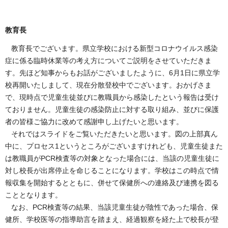
教育長
教育長でございます。県立学校における新型コロナウイルス感染
症に係る臨時休業等の考え方についてご説明をさせていただきま
す。先ほど知事からもお話がございましたように、6月1日に県立学
校再開いたしまして、現在分散登校中でございます。おかげさま
で、現時点で児童生徒並びに教職員から感染したという報告は受け
ておりません。児童生徒の感染防止に対する取り組み、並びに保護
者の皆様ご協力に改めて感謝申し上げたいと思います。
それではスライドをご覧いただきたいと思います。図の上部真ん
中に、プロセス1というところがございますけれども、児童生徒また
は教職員がPCR検査等の対象となった場合には、当該の児童生徒に
対し校長が出席停止を命じることになります。学校はこの時点で情
報収集を開始するとともに、併せて保健所への連絡及び連携を図る
こととなります。
なお、PCR検査等の結果、当該児童生徒が陰性であった場合、保
健所、学校医等の指導助言を踏まえ、経過観察を経た上で校長が登