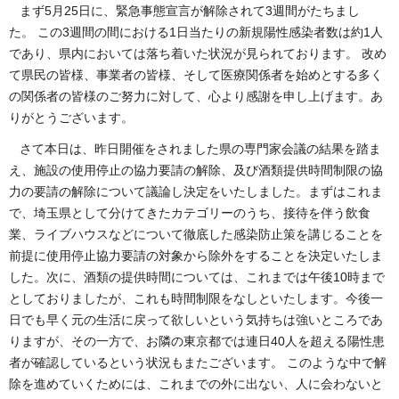
まず5月25日に、緊急事態宣言が解除されて3週間がたちまし
た。 この3週間の間における1日当たりの新規陽性感染者数は約1人
であり、県内においては落ち着いた状況が見られております。 改め
て県民の皆様、事業者の皆様、そして医療関係者を始めとする多く
の関係者の皆様のご努力に対して、心より感謝を申し上げます。あ
りがとうございます。
さて本日は、昨日開催をされました県の専門家会議の結果を踏ま
え、施設の使用停止の協力要請の解除、及び酒類提供時間制限の協
力の要請の解除について議論し決定をいたしました。まずはこれま
で、埼玉県として分けてきたカテゴリーのうち、接待を伴う飲食
業、ライブハウスなどについて徹底した感染防止策を講じることを
前提に使用停止協力要請の対象から除外をすることを決定いたしま
した。次に、酒類の提供時間については、これまでは午後10時まで
としておりましたが、これも時間制限をなしといたします。今後一
日でも早く元の生活に戻って欲しいという気持ちは強いところであ
りますが、その一方で、お隣の東京都では連日40人を超える陽性患
者が確認しているという状況もまたございます。 このような中で解
除を進めていくためには、これまでの外に出ない、人に会わないと