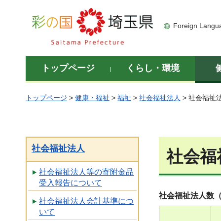
彩の国 埼玉県
Foreign Langu
トップページ
くらし・環境
トップページ
>
健康・福祉
>
福祉
>
社会福祉法人
> 社会福祉
社会福祉法人
社会福
社会福祉法人等の寄附金品
受入報告について
社会福祉法人数（
社会福祉法人会計基準につ
いて