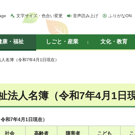
age
文字サイズ・色合い変更
音声読み上げ
ふりがなON
健康・福祉
しごと・産業
文化・教育
法人名簿（令和7年4月1日現在）
祉法人名簿（令和7年4月1日
令和7年4月1日現在）
社会
高齢者
障害者
こども
こ