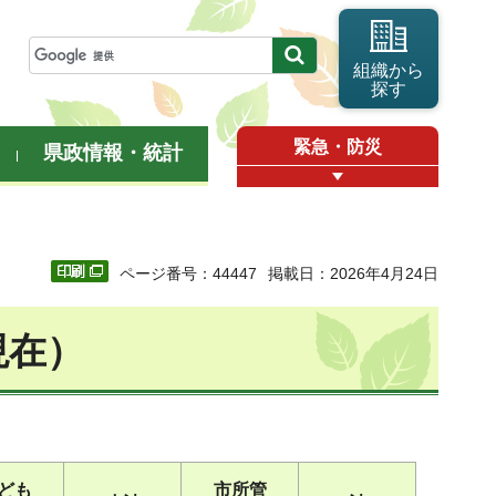
組織から
探す
緊急・防災
県政情報・統計
ページ番号：44447
掲載日：2026年4月24日
現在）
ども
市所管