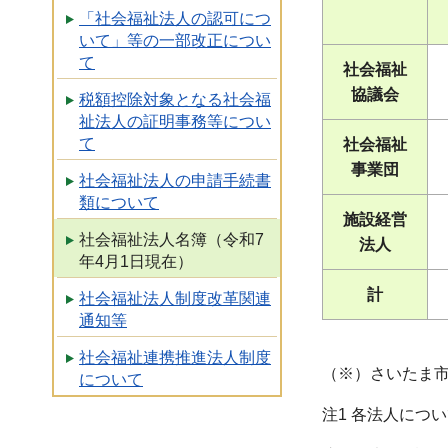
「社会福祉法人の認可につ
いて」等の一部改正につい
て
社会福祉
協議会
税額控除対象となる社会福
祉法人の証明事務等につい
て
社会福祉
事業団
社会福祉法人の申請手続書
類について
施設経営
社会福祉法人名簿（令和7
法人
年4月1日現在）
計
社会福祉法人制度改革関連
通知等
社会福祉連携推進法人制度
（※）さいたま
について
注1 各法人につ