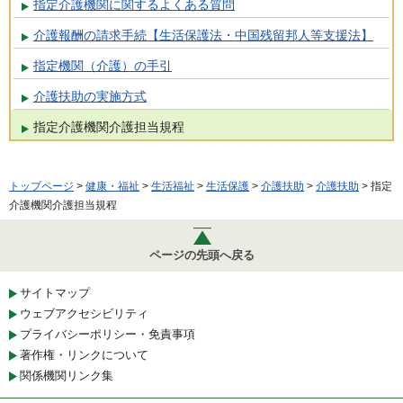
指定介護機関に関するよくある質問
介護報酬の請求手続【生活保護法・中国残留邦人等支援法】
指定機関（介護）の手引
介護扶助の実施方式
指定介護機関介護担当規程
トップページ
>
健康・福祉
>
生活福祉
>
生活保護
>
介護扶助
>
介護扶助
> 指定
介護機関介護担当規程
ページの先頭へ戻る
サイトマップ
ウェブアクセシビリティ
プライバシーポリシー・免責事項
著作権・リンクについて
関係機関リンク集