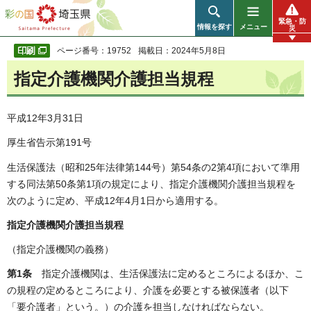
彩の国 埼玉県
緊急・防
情報を探す
メニュー
災
ページ番号：19752
掲載日：2024年5月8日
指定介護機関介護担当規程
平成12年3月31日
厚生省告示第191号
生活保護法（昭和25年法律第144号）第54条の2第4項において準用
する同法第50条第1項の規定により、指定介護機関介護担当規程を
次のように定め、平成12年4月1日から適用する。
指定介護機関介護担当規程
（指定介護機関の義務）
第1条
指定介護機関は、生活保護法に定めるところによるほか、こ
の規程の定めるところにより、介護を必要とする被保護者（以下
「要介護者」という。）の介護を担当しなければならない。