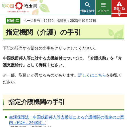
彩の国 埼玉県
緊急・防
情報を探す
メニュー
災
ページ番号：19750
掲載日：2023年10月27日
指定機関（介護）の手引
下記の該当する部分の文字をクリックしてください。
中国残留邦人等に対する支援給付については、「介護扶助」を「介
護支援給付」として御覧ください。
※一部、取扱いが異なるものがあります。
詳しくはこちら
を御覧く
ださい
指定介護機関の手引
生活保護法・中国残留邦人等支援法による介護機関の指定のご案
内（PDF：246KB）
）