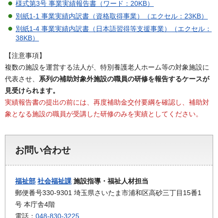
様式第3号 事業実績報告書（ワード：20KB）
別紙1-1 事業実績内訳書（資格取得事業）（エクセル：23KB）
別紙1-4 事業実績内訳書（日本語習得等支援事業）（エクセル：
38KB）
【注意事項】
複数の施設を運営する法人が、特別養護老人ホーム等の対象施設に
代表させ、
系列の補助対象外施設の職員の研修を報告するケースが
見受けられます。
実績報告書の提出の前には、再度補助金交付要綱を確認し、補助対
象となる施設の職員が受講した研修のみを実績としてください。
お問い合わせ
福祉部
社会福祉課
施設指導・福祉人材担当
郵便番号330-9301 埼玉県さいたま市浦和区高砂三丁目15番1
号 本庁舎4階
電話：
048-830-3225