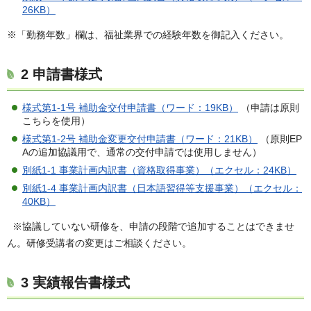
26KB）
※「勤務年数」欄は、福祉業界での経験年数を御記入ください。
2 申請書様式
様式第1-1号 補助金交付申請書（ワード：19KB）
（申請は原則
こちらを使用）
様式第1-2号 補助金変更交付申請書（ワード：21KB）
（原則EP
Aの追加協議用で、通常の交付申請では使用しません）
別紙1-1 事業計画内訳書（資格取得事業）（エクセル：24KB）
別紙1-4 事業計画内訳書（日本語習得等支援事業）（エクセル：
40KB）
※協議していない研修を、申請の段階で追加することはできませ
ん。研修受講者の変更はご相談ください。
3 実績報告書様式