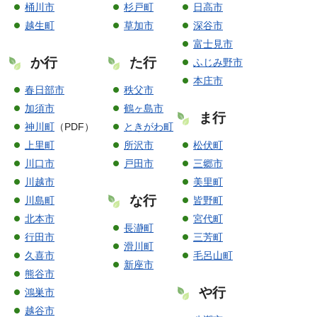
桶川市
杉戸町
日高市
越生町
草加市
深谷市
富士見市
か行
た行
ふじみ野市
本庄市
春日部市
秩父市
加須市
鶴ヶ島市
ま行
神川町
（PDF）
ときがわ町
上里町
所沢市
松伏町
川口市
戸田市
三郷市
川越市
美里町
な行
川島町
皆野町
北本市
宮代町
長瀞町
行田市
三芳町
滑川町
久喜市
毛呂山町
新座市
熊谷市
や行
鴻巣市
越谷市