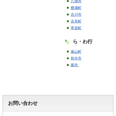
八潮市
横瀬町
吉川市
吉見町
寄居町
ら・わ行
嵐山町
和光市
蕨市
お問い合わせ