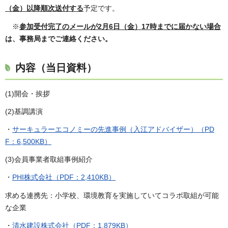
（金）以降順次送付する
予定です。
※
参加受付完了のメールが2月6日（金）17時までに届かない場合
は、事務局までご連絡ください。
内容（当日資料）
(1)開会・挨拶
(2)基調講演
・
サーキュラーエコノミーの先進事例（入江アドバイザー）（PD
F：6,500KB）
(3)会員事業者取組事例紹介
・
PHI株式会社（PDF：2,410KB）
求める連携先：小学校、環境教育を実施していてコラボ取組が可能
な企業
・
清水建設株式会社（PDF：1,879KB）