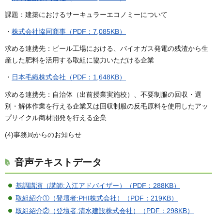
課題：建築におけるサーキュラーエコノミーについて
・
株式会社協同商事（PDF：7,085KB）
求める連携先：ビール工場における、バイオガス発電の残渣から生
産した肥料を活用する取組に協力いただける企業
・
日本毛織株式会社（PDF：1,648KB）
求める連携先：自治体（出前授業実施校）、不要制服の回収・選
別・解体作業を行える企業又は回収制服の反毛原料を使用したアッ
プサイクル商材開発を行える企業
(4)事務局からのお知らせ
音声テキストデータ
基調講演（講師:入江アドバイザー）（PDF：288KB）
取組紹介①（登壇者:PHI株式会社）（PDF：219KB）
取組紹介②（登壇者:清水建設株式会社）（PDF：298KB）