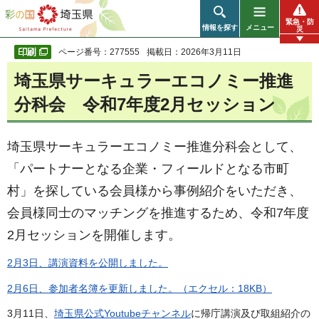
彩の国 埼玉県
緊急・防
情報を探す
メニュー
災
ページ番号：277555
掲載日：2026年3月11日
埼玉県サーキュラーエコノミー推進
分科会 令和7年度2月セッション
埼玉県サーキュラーエコノミー推進分科会として、
「パートナーとなる企業・フィールドとなる市町
村」を探している会員様から事例紹介をいただき、
会員様同士のマッチングを推進するため、令和7年度
2月セッション
を開催します。
2月3日、講演資料を公開しました。
2月6日、参加者名簿を更新しました。（エクセル：18KB）
3月11日、
埼玉県公式Youtubeチャンネル
に帰庁講演及び取組紹介の