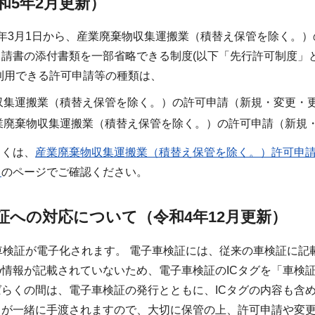
和5年2月更新）
年3月1日から、産業廃棄物収集運搬業（積替え保管を除く。
請書の添付書類を一部省略できる制度(以下「先行許可制度」
利用できる許可申請等の種類は、
収集運搬業（積替え保管を除く。）の許可申請（新規・変更・
業廃棄物収集運搬業（積替え保管を除く。）の許可申請（新規
しくは、
産業廃棄物収集運搬業（積替え保管を除く。）許可申
）
のページでご確認ください。
証への対応について（令和4年12月更新）
車検証が電子化されます。 電子車検証には、従来の車検証に
情報が記載されていないため、電子車検証のICタグを「車検
らくの間は、電子車検証の発行とともに、ICタグの内容も含
）が一緒に手渡されますので、大切に保管の上、許可申請や変