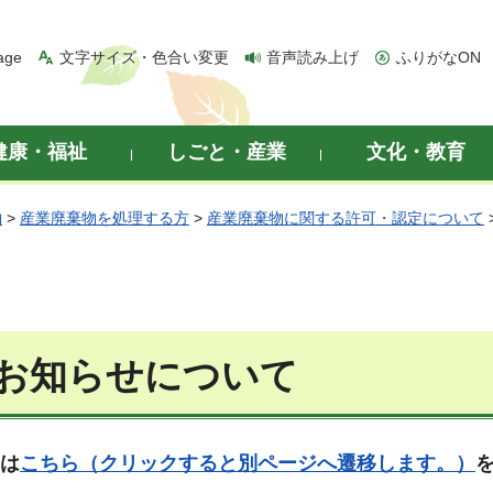
age
文字サイズ・色合い変更
音声読み上げ
ふりがなON
健康・福祉
しごと・産業
文化・教育
物
>
産業廃棄物を処理する方
>
産業廃棄物に関する許可・認定について
お知らせについて
は
こちら（クリックすると別ページへ遷移します。）