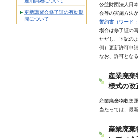
運用開始について
公益財団法人日
更新講習会修了証の有効期
会等の実施方法
間について
誓約書（ワード：
場合は修了証の
ただし、下記の
例）更新許可申
なお、許可とな
産業廃棄
様式の改
産業廃棄物収集
当たっては、最
産業廃棄