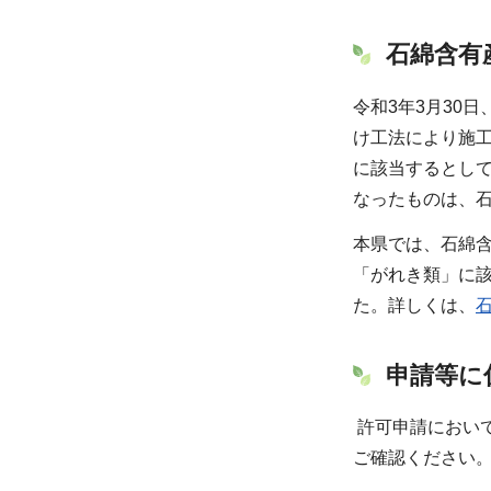
石綿含有
令和3年3月30
け工法により施
に該当するとし
なったものは、
本県では、石綿
「がれき類」に該
た。詳しくは、
申請等に
許可申請におい
ご確認ください