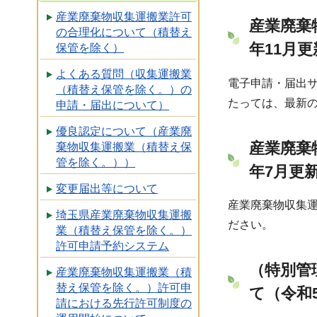
産業廃棄物収集運搬業許可
産業廃棄
の合理化について（積替え
年11月更
保管を除く）
よくある質問（収集運搬業
電子申請・届出
（積替え保管を除く。）の
たっては、最新
申請・届出について）
優良認定について（産業廃
産業廃棄
棄物収集運搬業（積替え保
管を除く。））
年7月更
変更届出等について
産業廃棄物収集
埼玉県産業廃棄物収集運搬
ださい。
業（積替え保管を除く。）
許可申請予約システム
（特別管
産業廃棄物収集運搬業（積
替え保管を除く。）許可申
て（令和
請における先行許可制度の