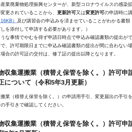
本産業廃棄物処理振興センターが、新型コロナウイルスの感染
が変更されていることから、
更新許可
又は
変更許可
の申請時に
16KB）
及び講習会の申込みを済ませていることがわかる書類
写しを添付して申請する必要があります。）
ような事情でやむを得ず申請日時点で申込み確認書類の提出が
請で、許可期限日までに申込み確認書類の提出が間に合わない
る場合の許可証の交付は、修了証の提出以降となります。
物収集運搬業（積替え保管を除く。）許可申
正について（令和5年3月更新）
運搬業（積替え保管を除く。）の申請用手引、変更届出の手引
新の手引きで確認してください。
物収集運搬業（積替え保管を除く。）許可申