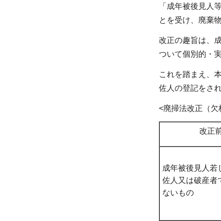
「成年被後見人等
とを受け、廃棄物
改正の趣旨は、
ついて個別的・
これを踏まえ、本
佐人の登記をさ
<廃掃法改正（欠
改正
成年被後見人若
佐人又は破産者
ないもの