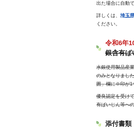
出た場合に自動
詳しくは、
埼玉
ください。
令和6年
銀含有ば
水銀使用製品産
のみとなりました
囲」欄に※印が
優良認定を受けて
有ばいじん等へ
添付書類