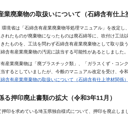
産業廃棄物の取扱いについて（石綿含有仕上塗
日、環境省は「石綿含有産業廃棄物等処理マニュアル」を改定
工されたものが廃棄物になったものは廃石綿等に、吹付け工法
てきたものを、工法を問わず石綿含有産業廃棄物として取り扱
石綿含有産業廃棄物の汚泥に該当する可能性があるとしました
含有産業廃棄物は「廃プラスチック類」、「ガラスくず・コン
当するとしていましたが、今般のマニュアル改定を受け、令和
石綿含有産業廃棄物の取扱いについて（石綿含有仕上塗材関係
係る押印廃止書類の拡大（令和3年11月）
て押印を求めている埼玉県独自様式について、押印を廃止しま
。