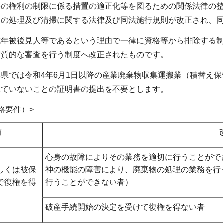
の権利の制限に係る措置の適正化等を図るための関係法律の整
の処理及び清掃に関する法律及び同法施行規則が改正され、同年
成年被後見人等であるという理由で一律に資格等から排除する
実質的な審査を行う制度へ改正されたものです。
県では令和4年6月1日以降の産業廃棄物収集運搬業（積替え
れていないことの証明書の提出を不要とします。
格要件）>
前
心身の故障によりその業務を適切に行うことがで
しくは被保
神の機能の障害により、廃棄物の処理の業務を行
で復権を得
行うことができない者）
破産手続開始の決定を受けて復権を得ない者