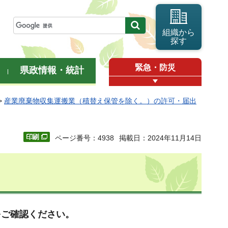
組織から
探す
緊急・防災
県政情報・統計
>
産業廃棄物収集運搬業（積替え保管を除く。）の許可・届出
ページ番号：4938
掲載日：2024年11月14日
をご確認ください。