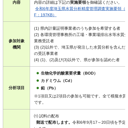
内容
内容の詳細は下記の
実施要領
を御確認ください。
令和6年度埼玉県水質分析精度管理調査実施要領（P
F：197KB）
(1) 県内計量証明事業者のうち参加を希望する者
(2) 各環境管理事務所の工場・事業場排出水等水質
参加対象
業務受託者
機関
(3) (2)以外で、埼玉県が発注した水質分析を含んだ
の受託事業者
(4) (1)、(2)及び(3)以外で、県が参加を認めた者
生物化学的酸素要求量（BOD）
カドミウム（Cd）
分析項目
鉛（Pb）
※1項目又は2項目の参加も可能です。全て模擬水質
です。
⑴ 試料の配布
郵送で配布します。
令和6年9月17～20日頃を予定