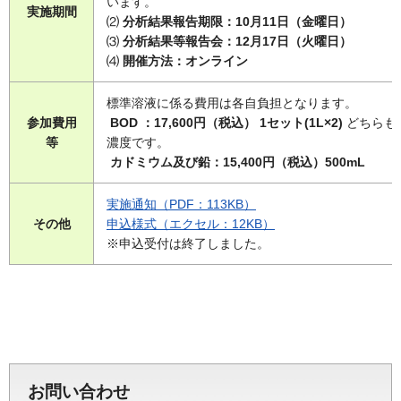
います。
実施期間
⑵
分析結果報告期限：10月11日（金曜日）
⑶
分析結果等報告会：12月17日（火曜日）
⑷
開催方法：オンライン
標準溶液に係る費用は各自負担となります。
参加費用
BOD ：17,600円（税込） 1セット(1L×2)
どちらも
等
濃度です。
カドミウム及び鉛：15,400円（税込）500mL
実施通知（PDF：113KB）
その他
申込様式（エクセル：12KB）
※申込受付は終了しました。
お問い合わせ