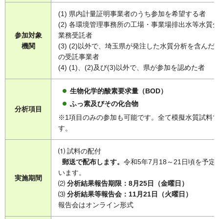
(1) 県内計量証明事業者のうち参加を希望する者
(2) 各環境管理事務所の工場・事業場排出水等水質
参加対象
業務受託者
機関
(3) (2)以外で、埼玉県が発注した水質分析を含んだ
の受託事業者
(4) (1)、(2)及び(3)以外で、県が参加を認めた者
生物化学的酸素要求量（BOD）
ふっ素及びその化合物
分析項目
※1項目のみの参加も可能です。全て模擬水質試料
す。
⑴ 試料の配付
郵送で配布します。
令和5年7月18～21日頃を予定
います。
実施期間
⑵
分析結果報告期限：8月25日（金曜日）
⑶
分析結果等報告会：11月21日（火曜日）
報告会はオンライン形式