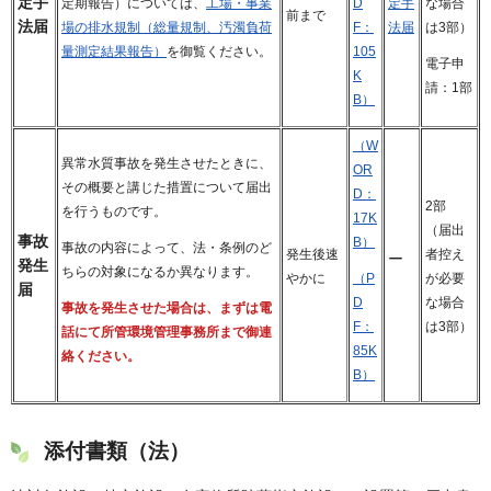
定手
定手
な場合
定期報告）については、
工場・事業
D
前まで
法届
法届
は3部）
場の排水規制（総量規制、汚濁負荷
F：
量測定結果報告）
を御覧ください。
105
電子申
K
請：1部
B）
（W
異常水質事故を発生させたときに、
OR
その概要と講じた措置について届出
D：
2部
を行うものです
。
17K
（届出
事故
B）
事故の内容によって、法・条例のど
発生後速
者控え
ー
発生
ちらの対象になるか異なります。
やかに
が必要
（P
届
な場合
D
事故を発生させた場合は、まずは電
は3部）
F：
話にて所管環境管理事務所まで御連
85K
絡ください。
B）
添付書類（法）