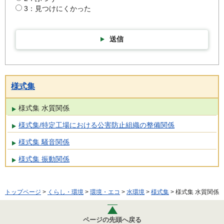
3：見つけにくかった
送信
様式集
様式集 水質関係
様式集/特定工場における公害防止組織の整備関係
様式集 騒音関係
様式集 振動関係
トップページ
>
くらし・環境
>
環境・エコ
>
水環境
>
様式集
> 様式集 水質関係
ページの先頭へ戻る