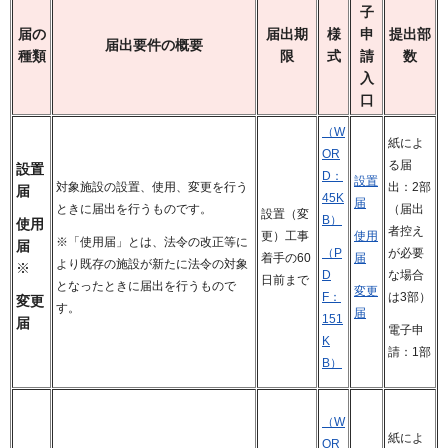
子
届の
届出期
様
申
提出部
届出要件の概要
種類
限
式
請
数
入
口
（W
紙によ
OR
る届
設置
D：
設置
対象施設の設置、使用、変更を行う
出：2部
届
45K
届
ときに届出を行うものです。
（届出
設置（変
B）
使用
者控え
更）工事
使用
※「使用届」とは、法令の改正等に
届
が必要
（P
着手の60
届
より既存の施設が新たに法令の対象
※
な場合
D
日前まで
となったときに届出を行うもので
変更
は3部）
F：
変更
す。
届
151
届
電子申
K
請：1部
B）
（W
紙によ
OR