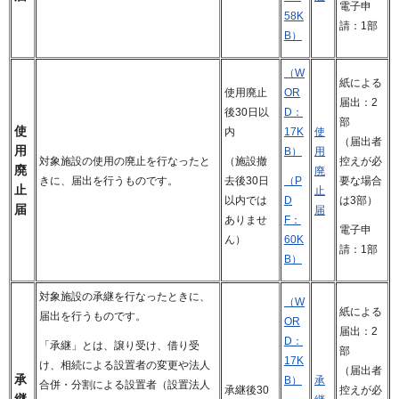
電子申
58K
請：1部
B）
（W
紙による
使用廃止
OR
届出：2
後30日以
D：
部
使
内
17K
使
（届出者
用
B）
用
対象施設の使用の廃止を行なったと
控えが必
（施設撤
廃
廃
きに、届出を行うものです。
要な場合
去後30日
（P
止
止
は3部）
以内では
D
届
届
ありませ
F：
電子申
ん）
60K
請：1部
B）
対象施設の承継を行なったときに、
（W
紙による
届出を行うものです。
OR
届出：2
D：
「承継」とは、譲り受け、借り受
部
17K
け、相続による設置者の変更や法人
（届出者
承
B）
承
合併・分割による設置者（設置法人
承継後30
控えが必
継