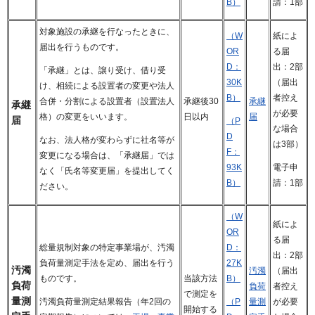
B）
請：1部
対象施設の承継を行なったときに、
（W
紙によ
届出を行うものです。
OR
る届
D：
出：2部
「承継」とは、譲り受け、借り受
30K
（届出
け、相続による設置者の変更や法人
B）
者控え
承継後30
承継
合併・分割による設置者（設置法人
承継
が必要
日以内
届
格）の変更をいいます。
届
（P
な場合
D
なお、法人格が変わらずに社名等が
は3部）
F：
変更になる場合は、「承継届」では
93K
電子申
なく「氏名等変更届」を提出してく
B）
請：1部
ださい。
（W
紙によ
OR
る届
総量規制対象の特定事業場が、汚濁
D：
出：2部
負荷量測定手法を定め、届出を行う
27K
汚濁
汚濁
（届出
ものです。
当該方法
B）
負荷
負荷
者控え
で測定を
量測
量測
が必要
汚濁負荷量測定結果報告（年2回の
（P
開始する