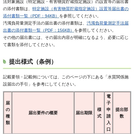
法対象施設（特定施設・有害物質貯蔵指定施設）の設置等の届出書
の添付書類は、
特定施設（有害物質貯蔵指定施設）設置等届出書の
添付書類一覧（PDF：94KB）
を参照してください。
汚濁負荷量測定手法の届出書の添付書類は、
汚濁負荷量測定手法届
出書の添付書類一覧（PDF：156KB）
を参照してください。
その他の届出書には、その届出内容が明確になるよう、必要に応じ
て書類を添付してください。
提出様式（条例）
記載要領・記載例については、このページの下にある「水質関係施
設届出の手引」を参考にしてください。
電
届
子
の
様
申
提出部
届出要件の概要
届出期限
種
式
請
数
類
入
口