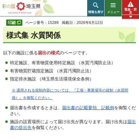
彩の国 埼玉県
緊急・防
情報を探す
メニュー
災
ページ番号：15289
掲載日：2026年6月12日
様式集 水質関係
以下の施設に係る
届出の様式
のページです。
特定施設、有害物質使用特定施設 （水質汚濁防止法）
有害物質貯蔵指定施設 （水質汚濁防止法）
指定排水施設 （埼玉県生活環境保全条例）
※ 適用される規制内容については、『工場・事業場等の規制（水質関
係）』を御覧ください。
届出書を作成するときは、
届出書の記載要領、記載例
を御覧くだ
さい。
施設の設置場所によって届け出先が異なります。届け出先は
届出
書の提出先
を御覧ください。