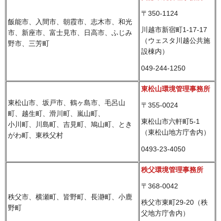
〒350-1124
飯能市、入間市、朝霞市、志木市、和光
川越市新宿町1-17-17
市、新座市、富士見市、日高市、ふじみ
（ウェスタ川越公共施
野市、三芳町
設棟内）
049-244-1250
東松山環境管理事務所
東松山市、坂戸市、鶴ヶ島市、毛呂山
〒355-0024
町、越生町、滑川町、嵐山町、
東松山市六軒町5-1
小川町、川島町、吉見町、鳩山町、とき
（東松山地方庁舎内）
がわ町、東秩父村
0493-23-4050
秩父環境管理事務所
〒368-0042
秩父市、横瀬町、皆野町、長瀞町、小鹿
秩父市東町29-20（秩
野町
父地方庁舎内）