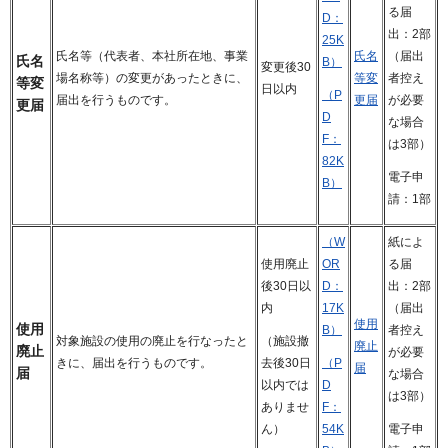
る届
D：
出：2部
25K
氏名等（代表者、本社所在地、事業
氏名
（届出
氏名
B）
変更後30
場名称等）の変更があったときに、
等変
者控え
等変
日以内
（P
届出を行うものです。
更届
が必要
更届
D
な場合
F：
は3部）
82K
電子申
B）
請：1部
（W
紙によ
使用廃止
OR
る届
後30日以
D：
出：2部
内
17K
（届出
使用
使用
B）
者控え
対象施設の使用の廃止を行なったと
（施設撤
廃止
廃止
が必要
きに、届出を行うものです。
去後30日
（P
届
届
な場合
以内では
D
は3部）
ありませ
F：
ん）
54K
電子申