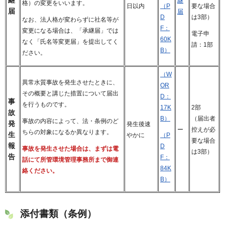
継
格）の変更をいいます。
日以内
要な場合
（P
届
届
は3部）
D
なお、法人格が変わらずに社名等が
F：
変更になる場合は、「承継届」では
電子申
60K
なく「氏名等変更届」を提出してく
請：1部
B）
ださい。
（W
異常水質事故を発生させたときに、
OR
その概要と講じた措置について届出
D：
事
を行うものです。
17K
2部
故
B）
（届出者
事故の内容によって、法・条例のど
発
発生後速
ー
控えが必
ちらの対象になるか異なります。
生
やかに
（P
要な場合
報
D
事故を発生させた場合は、まずは電
は3部）
告
F：
話にて所管環境管理事務所まで御連
84K
絡ください。
B）
添付書類（条例）