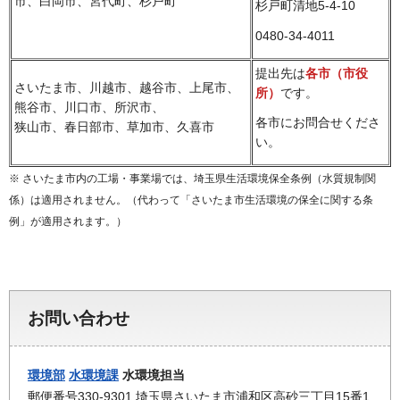
市、白岡市、宮代町、杉戸町
杉戸町清地5-4-10
0480-34-4011
提出先は
各市（市役
さいたま市、川越市、越谷市、上尾市、
所）
です。
熊谷市、川口市、所沢市、
各市にお問合せくださ
狭山市、春日部市、草加市、久喜市
い。
※ さいたま市内の工場・事業場では、埼玉県生活環境保全条例（水質規制関
係）は適用されません。（代わって「さいたま市生活環境の保全に関する条
例」が適用されます。）
お問い合わせ
環境部
水環境課
水環境担当
郵便番号330-9301 埼玉県さいたま市浦和区高砂三丁目15番1