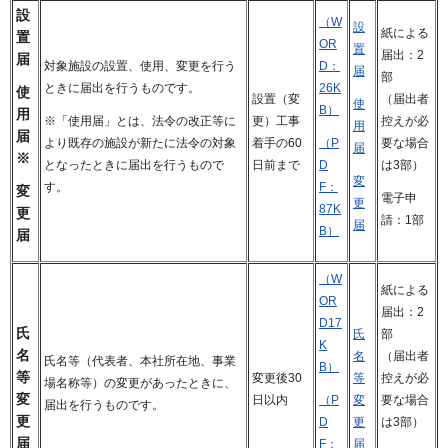
設
（W
設
紙による
置
OR
置
届出：2
届
対象施設の設置、使用、変更を行う
D：
届
部
ときに届出を行うものです。
26K
使
設置（変
（届出者
使
B）
用
更）工事
控えが必
※「使用届」とは、法令の改正等に
用
届
着手の60
要な場合
より既存の施設が新たに法令の対象
（P
届
※
日前まで
は3部）
となったときに届出を行うもので
D
変
す。
F：
変
電子申
更
87K
更
請：1部
届
B）
届
（W
紙による
OR
届出：2
D17
氏
氏
部
K
名
名
（届出者
氏名等（代表者、本社所在地、事業
B）
等
変更後30
等
控えが必
場名称等）の変更があったときに、
変
日以内
変
要な場合
（P
届出を行うものです。
更
更
は3部）
D
届
届
F：