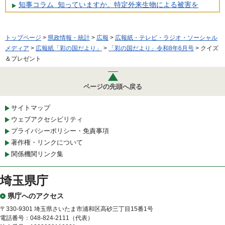
知事コラム 知っていますか。特定外来生物による被害を
トップページ
>
県政情報・統計
>
広報
>
広報紙・テレビ・ラジオ・ソーシャル
メディア
>
広報紙「彩の国だより」
>
「彩の国だより」令和8年6月号
> クイズ
＆プレゼント
ページの先頭へ戻る
サイトマップ
ウェブアクセシビリティ
プライバシーポリシー・免責事項
著作権・リンクについて
関係機関リンク集
埼玉県庁
県庁へのアクセス
〒330-9301 埼玉県さいたま市浦和区高砂三丁目15番1号
電話番号：048-824-2111（代表）