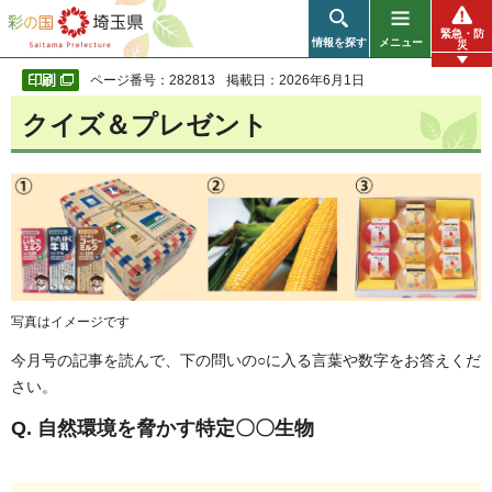
彩の国 埼玉県
緊急・防
情報を探す
メニュー
災
ページ番号：282813
掲載日：2026年6月1日
クイズ＆プレゼント
写真はイメージです
今月号の記事を読んで、下の問いの○に入る言葉や数字をお答えくだ
さい。
Q. 自然環境を脅かす特定〇〇生物