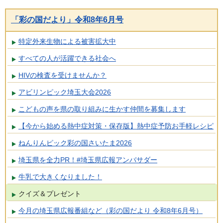
「彩の国だより」令和8年6月号
特定外来生物による被害拡大中
すべての人が活躍できる社会へ
HIVの検査を受けませんか？
アビリンピック埼玉大会2026
こどもの声を県の取り組みに生かす仲間を募集します
【今から始める熱中症対策・保存版】熱中症予防お手軽レシピ
ねんりんピック彩の国さいたま2026
埼玉県を全力PR！#埼玉県広報アンバサダー
牛乳で大きくなりました！
クイズ＆プレゼント
今月の埼玉県広報番組など（彩の国だより 令和8年6月号）