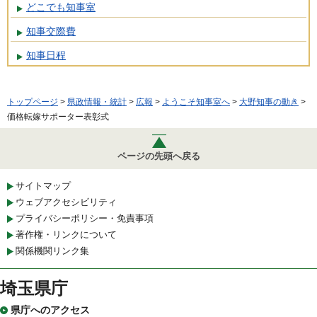
どこでも知事室
知事交際費
知事日程
トップページ
>
県政情報・統計
>
広報
>
ようこそ知事室へ
>
大野知事の動き
>
価格転嫁サポーター表彰式
ページの先頭へ戻る
サイトマップ
ウェブアクセシビリティ
プライバシーポリシー・免責事項
著作権・リンクについて
関係機関リンク集
埼玉県庁
県庁へのアクセス