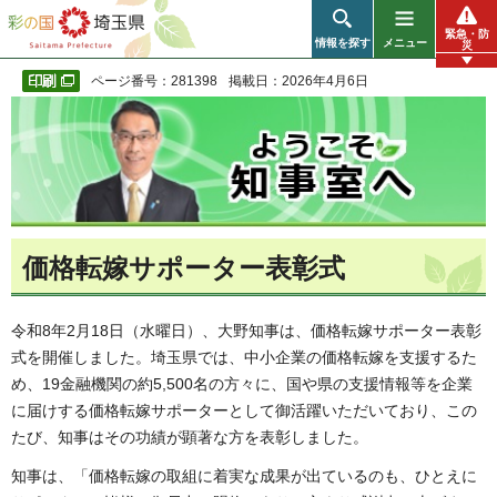
彩の国 埼玉県
緊急・防
情報を探す
メニュー
災
ページ番号：281398
掲載日：2026年4月6日
価格転嫁サポーター表彰式
令和8年2月18日（水曜日）、大野知事は、価格転嫁サポーター表彰
式を開催しました。埼玉県では、中小企業の価格転嫁を支援するた
め、19金融機関の約5,500名の方々に、国や県の支援情報等を企業
に届けする価格転嫁サポーターとして御活躍いただいており、この
たび、知事はその功績が顕著な方を表彰しました。
知事は、「価格転嫁の取組に着実な成果が出ているのも、ひとえに