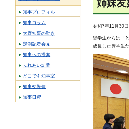
姉妹友
知事プロフィル
知事コラム
令和7年11月3
大野知事の動き
奨学生からは「
定例記者会見
成長した奨学生
知事への提案
ふれあい訪問
どこでも知事室
知事交際費
知事日程