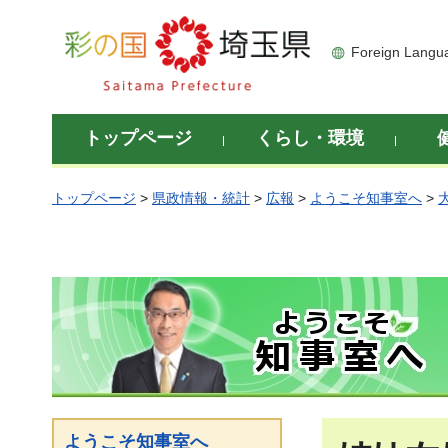
彩の国 埼玉県
Foreign Langu
トップページ
くらし・環境
トップページ
>
県政情報・統計
>
広報
>
ようこそ知事室へ
>
ようこそ知事室へ