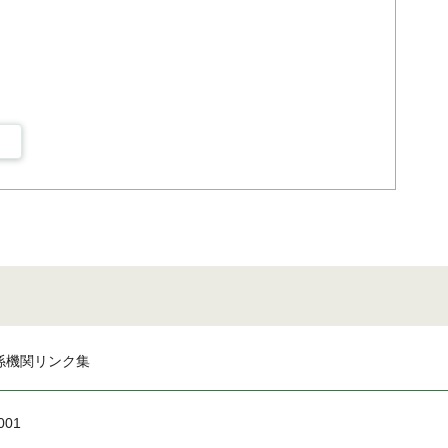
係機関リンク集
001