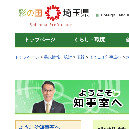
彩の国 埼玉県
Foreign Langu
トップページ
くらし・環境
トップページ
>
県政情報・統計
>
広報
>
ようこそ知事室へ
>
ようこそ知事室へ