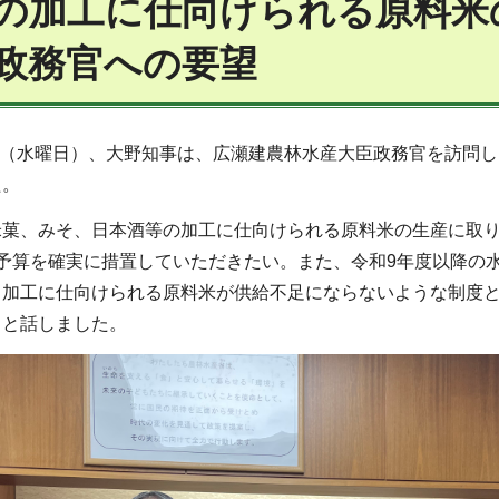
の加工に仕向けられる原料米
政務官への要望
6日（水曜日）、大野知事は、広瀬建農林水産大臣政務官を訪問
た。
米菓、みそ、日本酒等の加工に仕向けられる原料米の生産に取
の予算を確実に措置していただきたい。また、令和9年度以降の
、加工に仕向けられる原料米が供給不足にならないような制度
」と話しました。