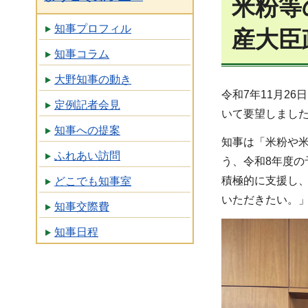
米粉等
知事プロフィル
産大臣
知事コラム
大野知事の動き
令和7年11月2
定例記者会見
いて要望しまし
知事への提案
知事は「米粉や
ふれあい訪問
う、令和8年度
積極的に支援し
どこでも知事室
いただきたい。
知事交際費
知事日程