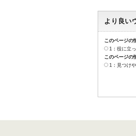
より良い
このページの
1：役に立
このページの
1：見つけ