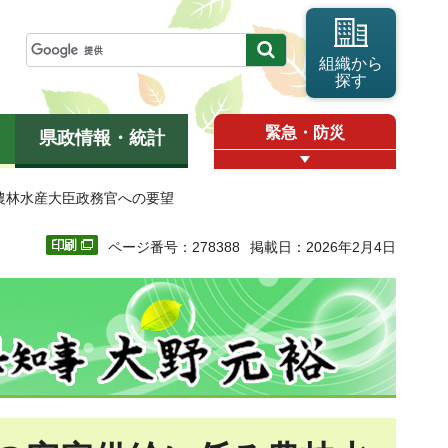
組織から
探す
緊急・防災
県政情報・統計
農林水産大臣政務官への要望
ページ番号：278388
掲載日：2026年2月4日