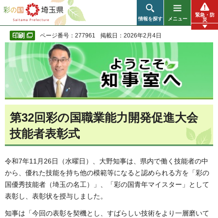
彩の国 埼玉県
緊急・防
情報を探す
メニュー
災
ページ番号：277961
掲載日：2026年2月4日
第32回彩の国職業能力開発促進大会
技能者表彰式
令和7年11月26日（水曜日）、大野知事は、県内で働く技能者の中
から、優れた技能を持ち他の模範等になると認められる方を「彩の
国優秀技能者（埼玉の名工）」、「彩の国青年マイスター」として
表彰し、表彰状を授与しました。
知事は「今回の表彰を契機とし、すばらしい技術をより一層磨いて