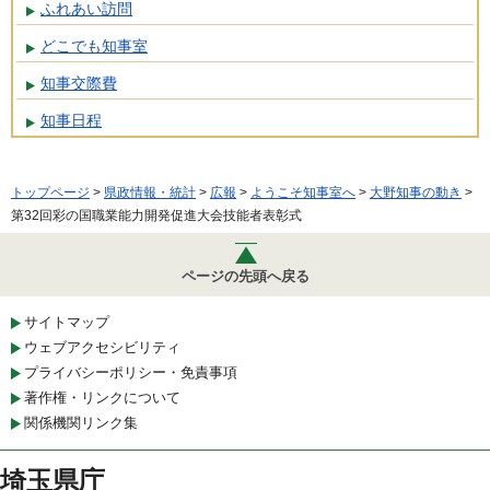
ふれあい訪問
どこでも知事室
知事交際費
知事日程
トップページ
>
県政情報・統計
>
広報
>
ようこそ知事室へ
>
大野知事の動き
>
第32回彩の国職業能力開発促進大会技能者表彰式
ページの先頭へ戻る
サイトマップ
ウェブアクセシビリティ
プライバシーポリシー・免責事項
著作権・リンクについて
関係機関リンク集
埼玉県庁