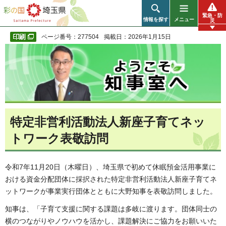
彩の国 埼玉県
緊急・防
情報を探す
メニュー
災
ページ番号：277504
掲載日：2026年1月15日
特定非営利活動法人新座子育てネッ
トワーク表敬訪問
令和7年11月20日（木曜日）、埼玉県で初めて休眠預金活用事業に
おける資金分配団体に採択された特定非営利活動法人新座子育てネ
ットワークが事業実行団体とともに大野知事を表敬訪問しました。
知事は、「子育て支援に関する課題は多岐に渡ります。団体同士の
横のつながりやノウハウを活かし、課題解決にご協力をお願いいた