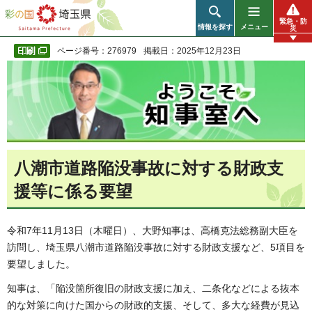
彩の国 埼玉県
緊急・防
情報を探す
メニュー
災
ページ番号：276979
掲載日：2025年12月23日
八潮市道路陥没事故に対する財政支
援等に係る要望
令和7年11月13日（木曜日）、大野知事は、高橋克法総務副大臣を
訪問し、埼玉県八潮市道路陥没事故に対する財政支援など、5項目を
要望しました。
知事は、「陥没箇所復旧の財政支援に加え、二条化などによる抜本
的な対策に向けた国からの財政的支援、そして、多大な経費が見込