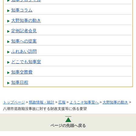
知事コラム
大野知事の動き
定例記者会見
知事への提案
ふれあい訪問
どこでも知事室
知事交際費
知事日程
トップページ
>
県政情報・統計
>
広報
>
ようこそ知事室へ
>
大野知事の動き
>
八潮市道路陥没事故に対する財政支援等に係る要望
ページの先頭へ戻る