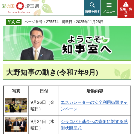
彩の国 埼玉県
緊急・防
情報を探す
メニュー
災
ページ番号：275574
掲載日：2025年11月28日
大野知事の動き(令和7年9月)
写真
日付
活動内容
9月26日（金
エスカレーターの安全利用街頭キャ
曜日）
ンペーン
9月24日（水
シラコバト基金への寄附に対する感
曜日）
謝状贈呈式