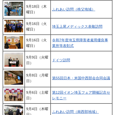
9月18日（木
ふれあい訪問（秩父地域）
曜日）
9月16日（火
埼玉上尾メディックス表敬訪問
曜日）
9月16日（火
令和7年度埼玉県障害者雇用優良事
曜日）
業所等表彰式
9月9日（火曜
ドイツ訪問
日）
9月8日（月曜
第55回日本・米国中西部会合同会議
日）
9月6日（土曜
第12回イオン埼玉フェア開催記念セ
日）
レモニー
9月4日（木曜
ふれあい訪問（南西部地域）
日）