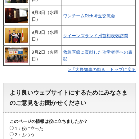
9月3日（水曜
ワンチームRich埼玉交流会
日）
9月3日（水曜
クイーンズランド州首相表敬訪問
日）
9月2日（火曜
救急医療に貢献した功労者等への表
日）
彰
>「大野知事の動き」トップに戻る
より良いウェブサイトにするためにみなさま
のご意見をお聞かせください
このページの情報は役に立ちましたか？
1：役に立った
2：ふつう