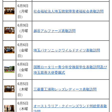
6月9日
（月曜
社会福祉法人埼玉聴覚障害者福祉会表敬訪問
日）
6月9日
（月曜
越谷アルファーズ表敬訪問
日）
6月6日
（金曜
埼玉パナソニックワイルドナイツ表敬訪問
日）
6月6日
国際ロータリー青少年交換留学生表敬訪問及び
（金曜
埼玉親善大使委嘱式
日）
6月5日
（木曜
三菱重工浦和レッズレディース表敬訪問
日）
6月5日
オーストラリア・クイーンズランド州総督表敬
（木曜
訪問