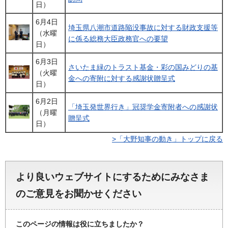
日）
6月4日
埼玉県八潮市道路陥没事故に対する財政支援等
（水曜
に係る総務大臣政務官への要望
日）
6月3日
さいたま緑のトラスト基金・彩の国みどりの基
（火曜
金への寄附に対する感謝状贈呈式
日）
6月2日
「埼玉発世界行き」冠奨学金寄附者への感謝状
（月曜
贈呈式
日）
>「大野知事の動き」トップに戻る
より良いウェブサイトにするためにみなさま
のご意見をお聞かせください
このページの情報は役に立ちましたか？