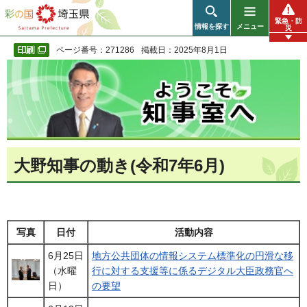
彩の国 埼玉県
緊急・防
情報を探す
メニュー
災
ページ番号：271286
掲載日：2025年8月1日
大野知事の動き(令和7年6月)
写真
日付
活動内容
6月25日
地方公共団体の情報システム標準化の円滑な移
（水曜
行に対する支援等に係るデジタル大臣政務官へ
日）
の要望