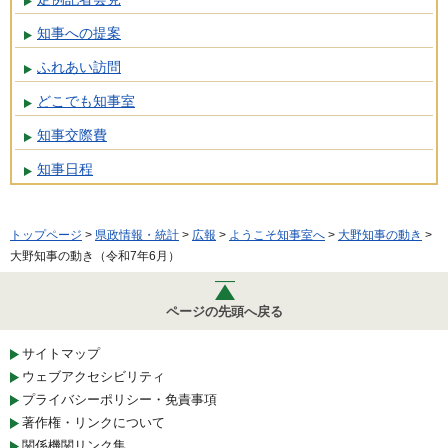
知事への提案
ふれあい訪問
どこでも知事室
知事交際費
知事日程
トップページ
>
県政情報・統計
>
広報
>
ようこそ知事室へ
>
大野知事の動き
>
大野知事の動き（令和7年6月）
ページの先頭へ戻る
サイトマップ
ウェブアクセシビリティ
プライバシーポリシー・免責事項
著作権・リンクについて
関係機関リンク集