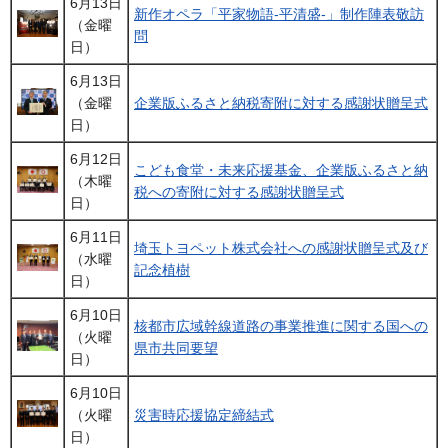
6月13日
新作オペラ「平家物語-平清盛-」制作陣表敬訪
（金曜
問
日）
6月13日
（金曜
企業版ふるさと納税寄附に対する感謝状贈呈式
日）
6月12日
こども食堂・未来応援基金、企業版ふるさと納
（木曜
税への寄附に対する感謝状贈呈式
日）
6月11日
埼玉トヨペット株式会社への感謝状贈呈式及び
（水曜
記念植樹
日）
6月10日
核都市広域幹線道路の事業推進に関する国への
（火曜
県市共同要望
日）
6月10日
（火曜
災害時応援協定締結式
日）