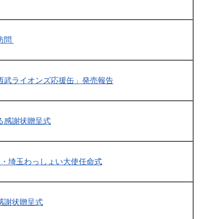
訪問
西武ライオンズ応援缶」発売報告
る感謝状贈呈式
ー・埼玉わっしょい大使任命式
感謝状贈呈式