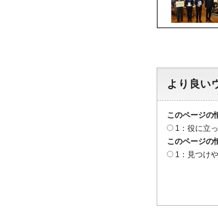
より良い
このページの
1：役に立
このページの
1：見つけ