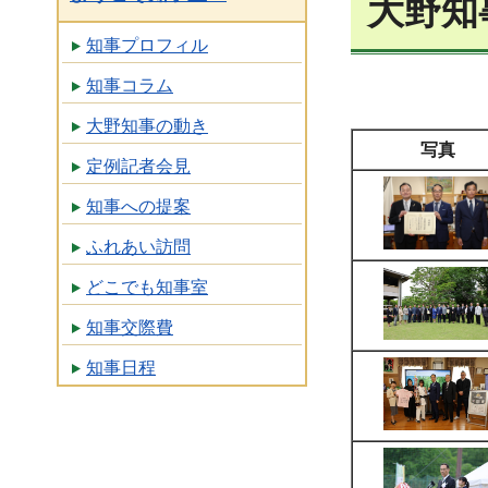
大野知
知事プロフィル
知事コラム
大野知事の動き
写真
定例記者会見
知事への提案
ふれあい訪問
どこでも知事室
知事交際費
知事日程