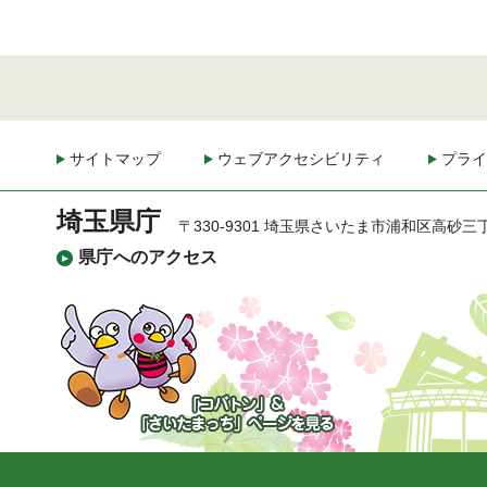
サイトマップ
ウェブアクセシビリティ
プライ
埼玉県庁
〒330-9301 埼玉県さいたま市浦和区高砂三
県庁へのアクセス
「コバトン」&「さいた
まっち」