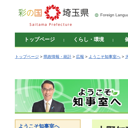
彩の国 埼玉県
Foreign Langu
トップページ
くらし・環境
トップページ
>
県政情報・統計
>
広報
>
ようこそ知事室へ
>
ようこそ知事室へ