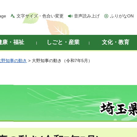
age
文字サイズ・色合い変更
音声読み上げ
ふりがなON
健康・福祉
しごと・産業
文化・教育
大野知事の動き
> 大野知事の動き（令和7年5月）