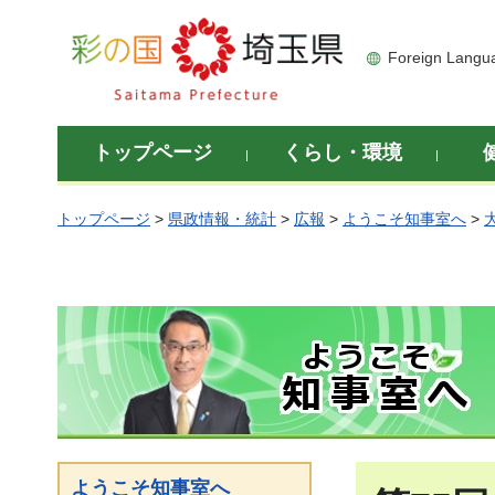
彩の国 埼玉県
Foreign Langu
トップページ
くらし・環境
トップページ
>
県政情報・統計
>
広報
>
ようこそ知事室へ
>
ようこそ知事室へ