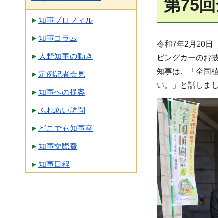
第75
知事プロフィル
知事コラム
令和7年2月20
大野知事の動き
ピングカーのお
知事は、「全国
定例記者会見
い。」と話しま
知事への提案
ふれあい訪問
どこでも知事室
知事交際費
知事日程