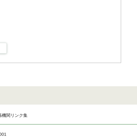
係機関リンク集
001