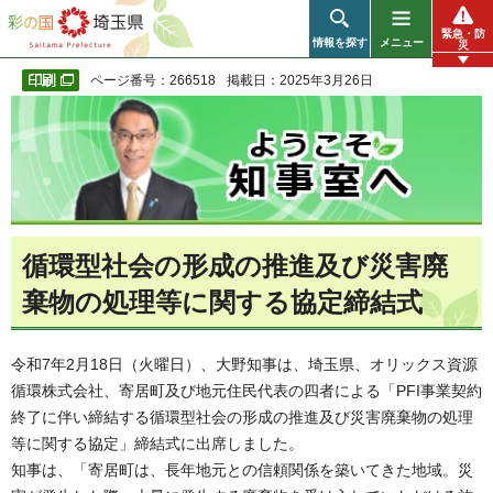
彩の国 埼玉県
緊急・防
情報を探す
メニュー
災
ページ番号：266518
掲載日：2025年3月26日
循環型社会の形成の推進及び災害廃
棄物の処理等に関する協定締結式
令和7年2月18日（火曜日）、大野知事は、埼玉県、オリックス資源
循環株式会社、寄居町及び地元住民代表の四者による「PFI事業契約
終了に伴い締結する循環型社会の形成の推進及び災害廃棄物の処理
等に関する協定」締結式に出席しました。
知事は、「寄居町は、長年地元との信頼関係を築いてきた地域。災