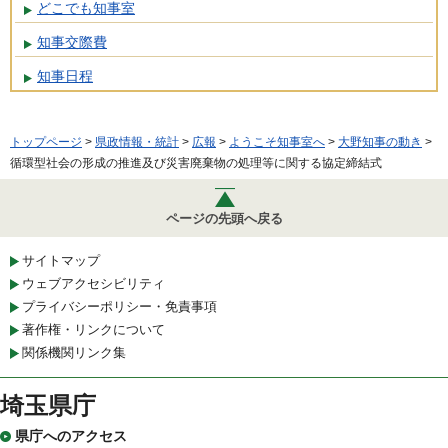
どこでも知事室
知事交際費
知事日程
トップページ
>
県政情報・統計
>
広報
>
ようこそ知事室へ
>
大野知事の動き
>
循環型社会の形成の推進及び災害廃棄物の処理等に関する協定締結式
ページの先頭へ戻る
サイトマップ
ウェブアクセシビリティ
プライバシーポリシー・免責事項
著作権・リンクについて
関係機関リンク集
埼玉県庁
県庁へのアクセス