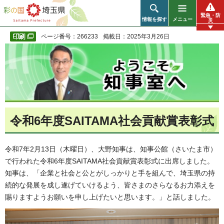
彩の国 埼玉県
緊急・防
情報を探す
メニュー
災
ページ番号：266233
掲載日：2025年3月26日
令和6年度SAITAMA社会貢献賞表彰式
令和7年2月13日（木曜日）、大野知事は、知事公館（さいたま市）
で行われた令和6年度SAITAMA社会貢献賞表彰式に出席しました。
知事は、「企業と社会と公とがしっかりと手を組んで、埼玉県の持
続的な発展を成し遂げていけるよう、皆さまのさらなるお力添えを
賜りますようお願いを申し上げたいと思います。」と話しました。