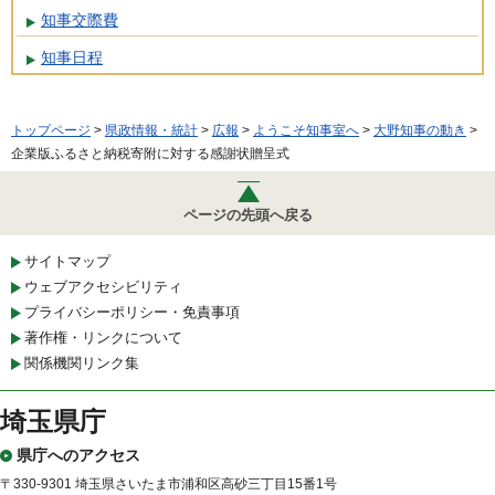
知事交際費
知事日程
トップページ
>
県政情報・統計
>
広報
>
ようこそ知事室へ
>
大野知事の動き
>
企業版ふるさと納税寄附に対する感謝状贈呈式
ページの先頭へ戻る
サイトマップ
ウェブアクセシビリティ
プライバシーポリシー・免責事項
著作権・リンクについて
関係機関リンク集
埼玉県庁
県庁へのアクセス
〒330-9301 埼玉県さいたま市浦和区高砂三丁目15番1号