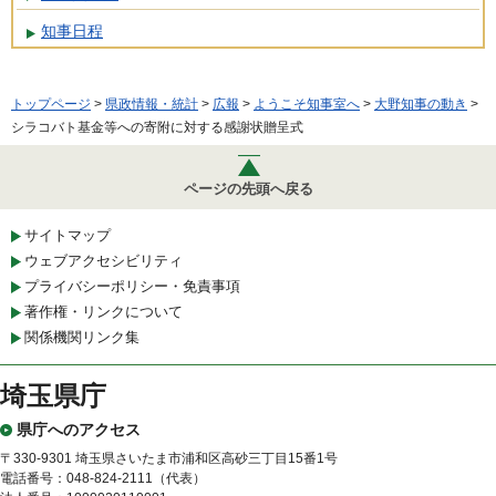
知事日程
トップページ
>
県政情報・統計
>
広報
>
ようこそ知事室へ
>
大野知事の動き
>
シラコバト基金等への寄附に対する感謝状贈呈式
ページの先頭へ戻る
サイトマップ
ウェブアクセシビリティ
プライバシーポリシー・免責事項
著作権・リンクについて
関係機関リンク集
埼玉県庁
県庁へのアクセス
〒330-9301 埼玉県さいたま市浦和区高砂三丁目15番1号
電話番号：048-824-2111（代表）