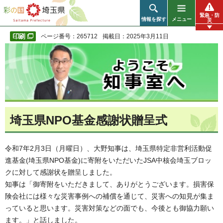
彩の国 埼玉県
緊急・防
情報を探す
メニュー
災
ページ番号：265712
掲載日：2025年3月11日
埼玉県NPO基金感謝状贈呈式
令和7年2月3日（月曜日）、大野知事は、埼玉県特定非営利活動促
進基金(埼玉県NPO基金)に寄附をいただいたJSA中核会埼玉ブロッ
クに対して感謝状を贈呈しました。
知事は「御寄附をいただきまして、ありがとうございます。損害保
険会社には様々な災害事例への補償を通じて、災害への知見が集ま
っていると思います。災害対策などの面でも、今後とも御協力願い
ます。」と話しました。