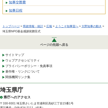
知事交際費
知事日程
トップページ
>
県政情報・統計
>
広報
>
ようこそ知事室へ
>
大野知事の動き
>
埼玉県NPO基金感謝状贈呈式
ページの先頭へ戻る
サイトマップ
ウェブアクセシビリティ
プライバシーポリシー・免責事項
著作権・リンクについて
関係機関リンク集
埼玉県庁
県庁へのアクセス
〒330-9301 埼玉県さいたま市浦和区高砂三丁目15番1号
電話番号：048-824-2111（代表）