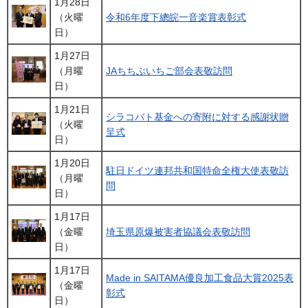
1月28日
（火曜
令和6年度下總皖一音楽賞表彰式
日）
1月27日
（月曜
JAちちぶいちご部会表敬訪問
日）
1月21日
シラコバト基金への寄附に対する感謝状贈
（火曜
呈式
日）
1月20日
駐日ドイツ連邦共和国特命全権大使表敬訪
（月曜
問
日）
1月17日
（金曜
埼玉県原爆被害者協議会表敬訪問
日）
1月17日
Made in SAITAMA優良加工食品大賞2025表
（金曜
彰式
日）