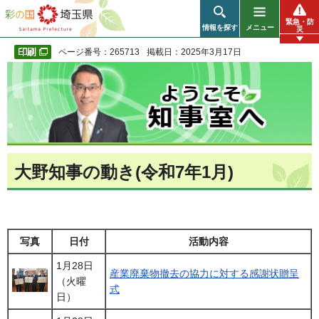
彩の国 埼玉県
緊急・防
情報を探す
メニュー
災
ページ番号：265713
掲載日：2025年3月17日
大野知事の動き(令和7年1月)
写真
日付
活動内容
1月28日
産業廃棄物撤去の協力に対する感謝状贈呈
（火曜
式
日）