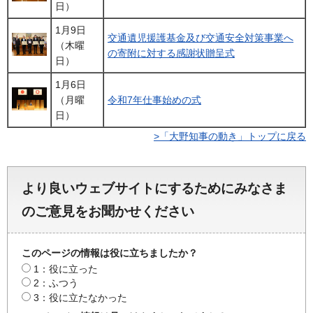
日）
1月9日
交通遺児援護基金及び交通安全対策事業へ
（木曜
の寄附に対する感謝状贈呈式
日）
1月6日
（月曜
令和7年仕事始めの式
日）
>「大野知事の動き」トップに戻る
より良いウェブサイトにするためにみなさま
のご意見をお聞かせください
このページの情報は役に立ちましたか？
1：役に立った
2：ふつう
3：役に立たなかった