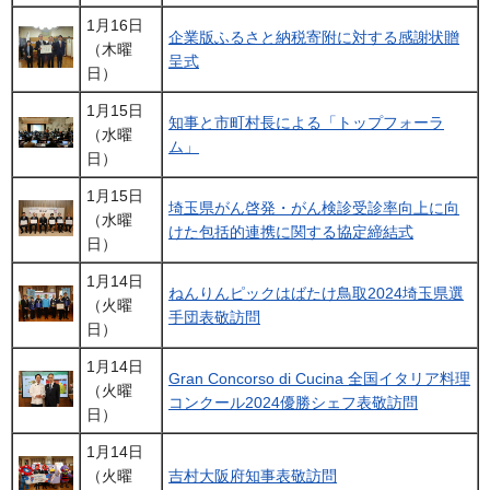
1月16日
企業版ふるさと納税寄附に対する感謝状贈
（木曜
呈式
日）
1月15日
知事と市町村長による「トップフォーラ
（水曜
ム」
日）
1月15日
埼玉県がん啓発・がん検診受診率向上に向
（水曜
けた包括的連携に関する協定締結式
日）
1月14日
ねんりんピックはばたけ鳥取2024埼玉県選
（火曜
手団表敬訪問
日）
1月14日
Gran Concorso di Cucina 全国イタリア料理
（火曜
コンクール2024優勝シェフ表敬訪問
日）
1月14日
（火曜
吉村大阪府知事表敬訪問