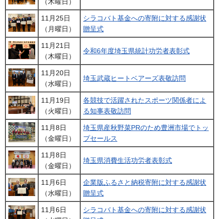
（木曜日）
11月25日
シラコバト基金への寄附に対する感謝状
（月曜日）
贈呈式
11月21日
令和6年度埼玉県統計功労者表彰式
（木曜日）
11月20日
埼玉武蔵ヒートベアーズ表敬訪問
（水曜日）
11月19日
各競技で活躍されたスポーツ関係者によ
（火曜日）
る知事表敬訪問
11月8日
埼玉県産秋野菜PRのため豊洲市場でトッ
（金曜日）
プセールス
11月8日
埼玉県消費生活功労者表彰式
（金曜日）
11月6日
企業版ふるさと納税寄附に対する感謝状
（水曜日）
贈呈式
11月6日
シラコバト基金への寄附に対する感謝状