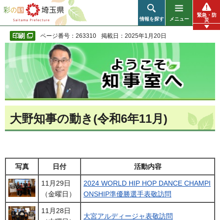
彩の国 埼玉県
緊急・防
情報を探す
メニュー
災
ページ番号：263310
掲載日：2025年1月20日
大野知事の動き(令和6年11月)
写真
日付
活動内容
11月29日
2024 WORLD HIP HOP DANCE CHAMPI
（金曜日）
ONSHIP準優勝選手表敬訪問
11月28日
大宮アルディージャ表敬訪問