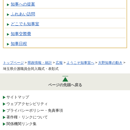
知事への提案
ふれあい訪問
どこでも知事室
知事交際費
知事日程
トップページ
>
県政情報・統計
>
広報
>
ようこそ知事室へ
>
大野知事の動き
>
埼玉県介護職員合同入職式・表彰式
ページの先頭へ戻る
サイトマップ
ウェブアクセシビリティ
プライバシーポリシー・免責事項
著作権・リンクについて
関係機関リンク集