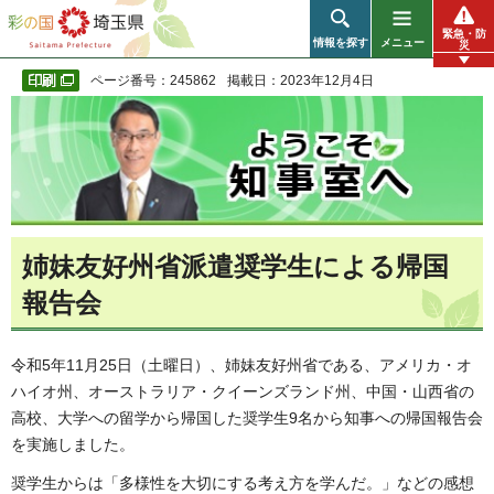
彩の国 埼玉県
緊急・防
情報を探す
メニュー
災
ページ番号：245862
掲載日：2023年12月4日
姉妹友好州省派遣奨学生による帰国
報告会
令和5年11月25日（土曜日）、姉妹友好州省である、アメリカ・オ
ハイオ州、オーストラリア・クイーンズランド州、中国・山西省の
高校、大学への留学から帰国した奨学生9名から知事への帰国報告会
を実施しました。
奨学生からは「多様性を大切にする考え方を学んだ。」などの感想