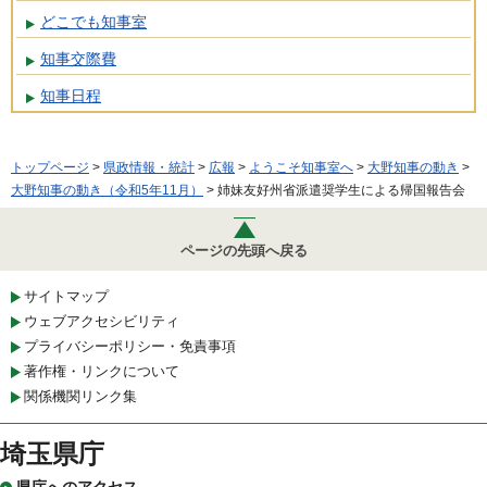
どこでも知事室
知事交際費
知事日程
トップページ
>
県政情報・統計
>
広報
>
ようこそ知事室へ
>
大野知事の動き
>
大野知事の動き（令和5年11月）
> 姉妹友好州省派遣奨学生による帰国報告会
ページの先頭へ戻る
サイトマップ
ウェブアクセシビリティ
プライバシーポリシー・免責事項
著作権・リンクについて
関係機関リンク集
埼玉県庁