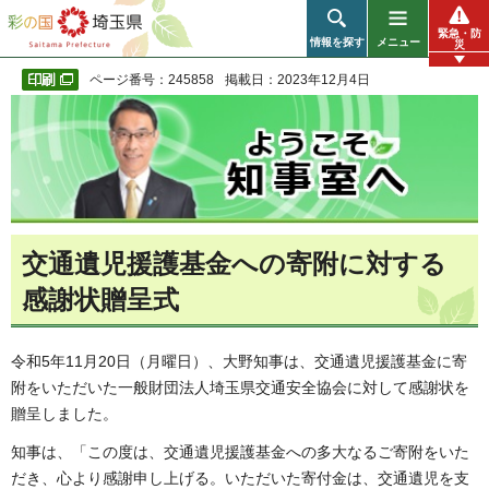
彩の国 埼玉県
緊急・防
情報を探す
メニュー
災
ページ番号：245858
掲載日：2023年12月4日
交通遺児援護基金への寄附に対する
感謝状贈呈式
令和5年11月20日（月曜日）、大野知事は、交通遺児援護基金に寄
附をいただいた一般財団法人埼玉県交通安全協会に対して感謝状を
贈呈しました。
知事は、「この度は、交通遺児援護基金への多大なるご寄附をいた
だき、心より感謝申し上げる。いただいた寄付金は、交通遺児を支