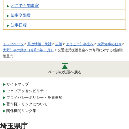
どこでも知事室
知事交際費
知事日程
トップページ
>
県政情報・統計
>
広報
>
ようこそ知事室へ
>
大野知事の動き
>
大野知事の動き（令和5年11月）
> 交通遺児援護基金への寄附に対する感謝状
贈呈式
ページの先頭へ戻る
サイトマップ
ウェブアクセシビリティ
プライバシーポリシー・免責事項
著作権・リンクについて
関係機関リンク集
埼玉県庁